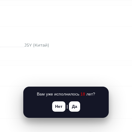
JSY (Китай)
Вам уже исполнилось
18
лет?
Нет
|
Да