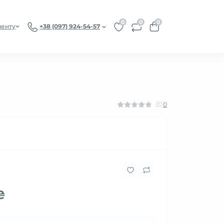
0
0
0
иенту
+38 (097) 924-54-57
0
₴