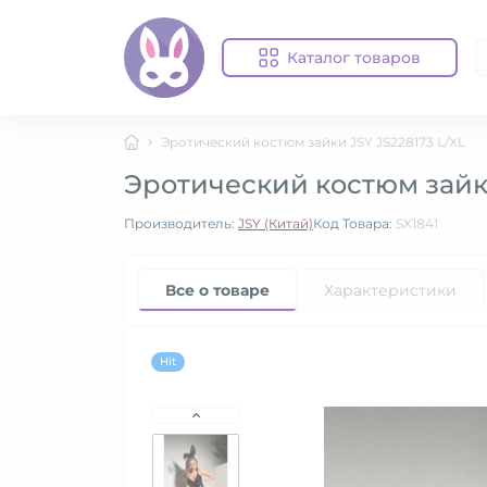
Каталог товаров
Эротический костюм зайки JSY JS228173 L/XL
Эротический костюм зайки
Производитель:
JSY (Китай)
Код Товара:
SX1841
Все о товаре
Характеристики
Hit