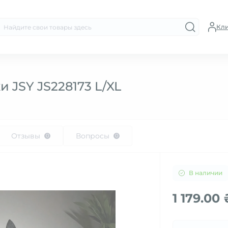
Кл
 JSY JS228173 L/XL
Отзывы
Вопросы
0
0
В наличии
1 179.00 