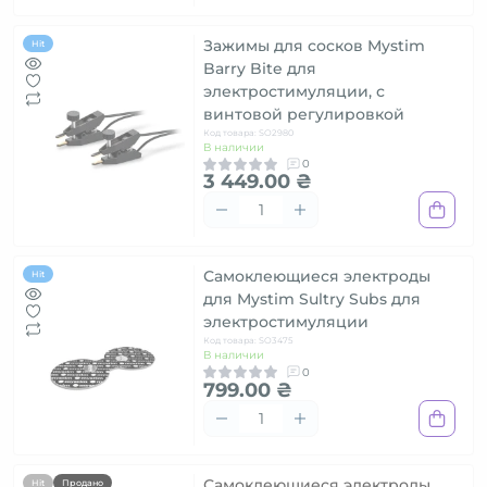
Зажимы для сосков Mystim
Hit
Barry Bite для
электростимуляции, с
винтовой регулировкой
Код товара: SO2980
В наличии
0
3 449.00 ₴
Самоклеющиеся электроды
Hit
для Mystim Sultry Subs для
электростимуляции
Код товара: SO3475
В наличии
0
799.00 ₴
Самоклеющиеся электроды
Hit
Продано