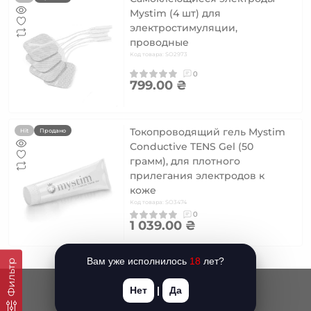
Mystim (4 шт) для
электростимуляции,
проводные
Код товара: SO2973
0
799.00 ₴
Токопроводящий гель Mystim
Hit
Продано
Conductive TENS Gel (50
грамм), для плотного
прилегания электродов к
коже
Код товара: SO3474
0
1 039.00 ₴
Вам уже исполнилось
18
лет?
Фильтр
Нет
|
Да