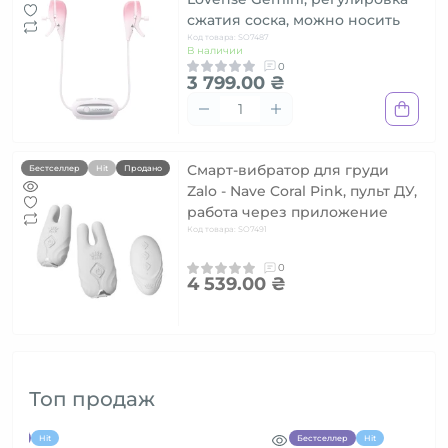
сжатия соска, можно носить
Код товара: SO7487
В наличии
0
3 799.00 ₴
Смарт-вибратор для груди
Бестселлер
Hit
Продано
Zalo - Nave Coral Pink, пульт ДУ,
работа через приложение
Код товара: SO7491
0
4 539.00 ₴
Топ продаж
еллер
Hit
Бестселлер
Hit