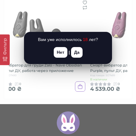
Вам уже исполнилось
18
лет?
Фильтр
Нет
|
Да
т-вибратор для груди Zalo - Nave Obsidian
Смарт-вибратор для груд
k, пульт ДУ, работа через приложение
Purple, пульт ДУ, рабо
вара: SO7490
Код товара: SO7489
личии
В наличии
0
0
539.00 ₴
4 539.00 ₴