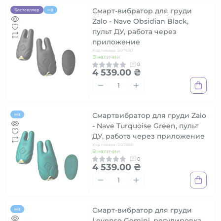
Смарт-вибратор для груди
Бестселлер
Hit
Zalo - Nave Obsidian Black,
пульт ДУ, работа через
приложение
Код товара: SO7490
В наличии
0
4 539.00 ₴
Смартвибратор для груди Zalo
Hit
- Nave Turquoise Green, пульт
ДУ, работа через приложение
Код товара: SO7488
В наличии
0
4 539.00 ₴
Смарт-вибратор для груди
Hit
Lovense Gemini, регулировка