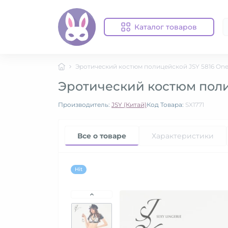
Каталог товаров
Эротический костюм полицейской JSY 5816 One 
Эротический костюм поли
Производитель:
JSY (Китай)
Код Товара:
SX1771
Все о товаре
Характеристики
Hit