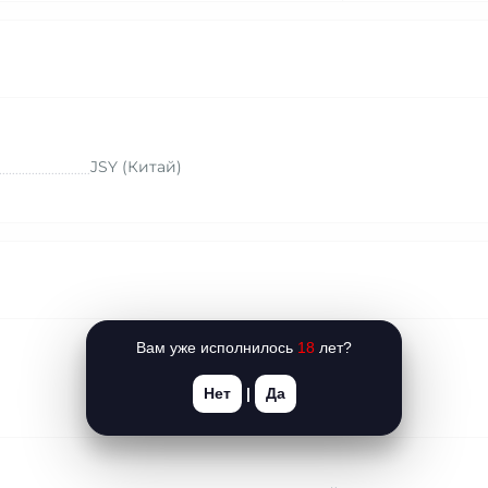
JSY (Китай)
Вам уже исполнилось
18
лет?
Нет
|
Да