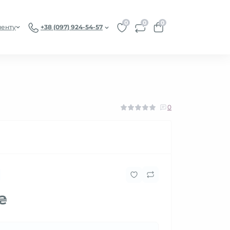
0
0
0
иенту
+38 (097) 924-54-57
0
 ₴