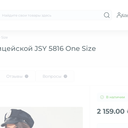
Кл
Size
цейской JSY 5816 One Size
Отзывы
Вопросы
0
0
В наличии
2 159.00