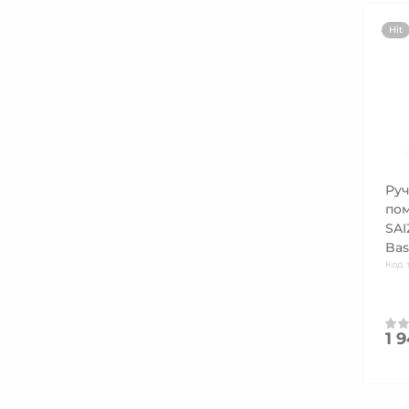
Hit
Руч
пом
SAI
Bas
Код 
1 