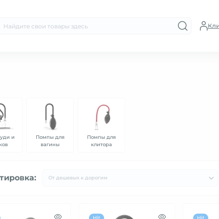
Кл
руди и
Помпы для
Помпы для
ков
вагины
клитора
тировка:
Hit
Hit