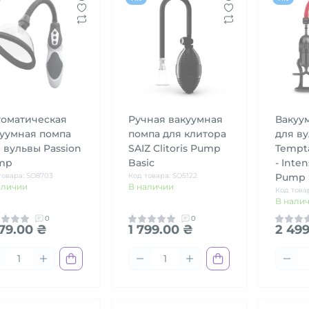
томатическая
Ручная вакуумная
Вакуу
уумная помпа
помпа для клитора
для в
 вульвы Passion
SAIZ Clitoris Pump
Tempta
mp
Basic
- Inte
товара: SO8703
Код товара: SO5122
Pump 
аличии
В наличии
Код това
В нали
0
0
979.00 ₴
1 799.00 ₴
2 499