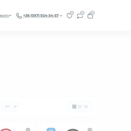
0
0
0
иенту
+38 (097) 924-54-57
Hit