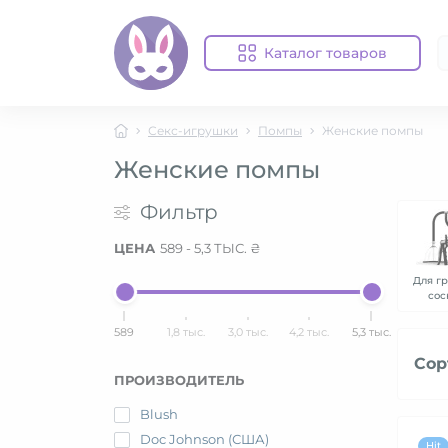
Каталог товаров
Секс-игрушки
Помпы
Женские помпы
Женские помпы
Фильтр
ЦЕНА
589
-
5,3 ТЫС.
₴
Для г
сос
589
1,8 тыс.
3,0 тыс.
4,2 тыс.
5,3 тыс.
Сор
ПРОИЗВОДИТЕЛЬ
Blush
Doc Johnson (США)
Hit