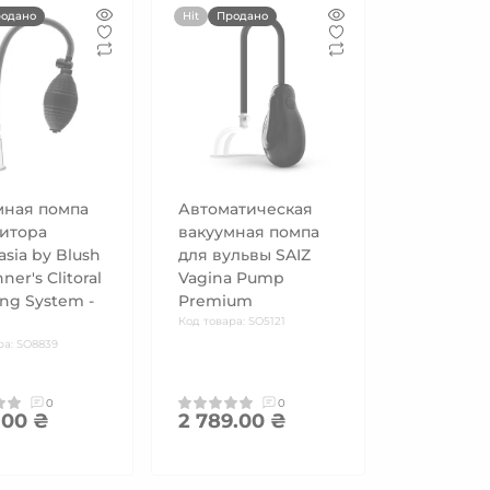
одано
Hit
Продано
мная помпа
Автоматическая
литора
вакуумная помпа
sia by Blush
для вульвы SAIZ
ner's Clitoral
Vagina Pump
ng System -
Premium
Код товара: SO5121
ра: SO8839
0
0
.00 ₴
2 789.00 ₴