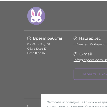
Время работы
Наш адрес
Пн-Пт: с 9 до 18
г. Луцк, ул. Соборност
Сб.: с 10 до 17
Вс: с 11 до 16
E-mail
info@htyvka.com.u
Перейти в ко
Этот сайт использует файлы cookies д
соглашаетесь с политикой использован