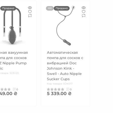
Продано
Hit
Продано
ная вакуумная
Автоматическая
па для сосков
помпа для сосков с
Z Nipple Pump
вибрацией Doc
ic
Johnson Kink -
товара: SO5120
Swell - Auto Nipple
Sucker Cups
Код товара: SO4017
0
0
949.00 ₴
5 339.00 ₴