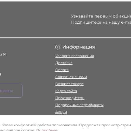
Узнавайте первым об акция
Подпишитесь на нашу e-ma
Условия соглаше
Информация
и 14
Условия соглашения
Доставка
Оплата
a
Связаться с нами
Возврат товара
нтакты
Карта сайта
Производители
Подарочные сертификаты
Акции
ля более комфортной работы пользователя. Продолжая просмотр стран
ия файлов cookies.
Подробнее