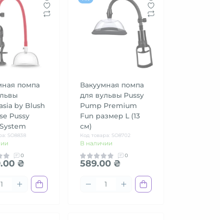
мная помпа
Вакуумная помпа
ульвы
для вульвы Pussy
sia by Blush
Pump Premium
nse Pussy
Fun размер L (13
System
см)
ра: SO8838
Код товара: SO8702
чии
В наличии
0
0
.00 ₴
589.00 ₴