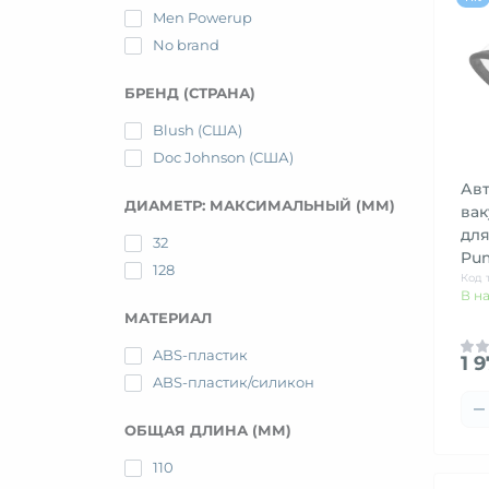
Men Powerup
No brand
БРЕНД (СТРАНА)
Blush (США)
Doc Johnson (США)
Ав
ДИАМЕТР: МАКСИМАЛЬНЫЙ (ММ)
вак
для
32
Pu
128
Код 
В н
МАТЕРИАЛ
ABS-пластик
1 
ABS-пластик/силикон
ОБЩАЯ ДЛИНА (ММ)
110