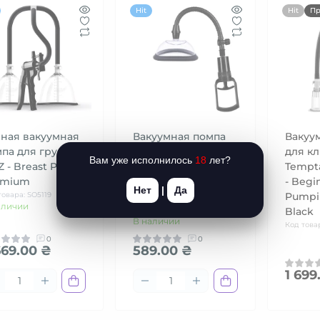
Hit
Hit
Пр
ная вакуумная
Вакуумная помпа
Вакуу
па для груди
для вульвы Pussy
для к
Вам уже исполнилось
18
лет?
Z - Breast Pump
Pump Premium
Tempta
emium
Fun размер S (11
- Begin
Нет
|
Да
товара: SO5119
см)
Pumpi
аличии
Код товара: SO8701
Black
В наличии
Код това
0
0
669.00 ₴
589.00 ₴
1 699