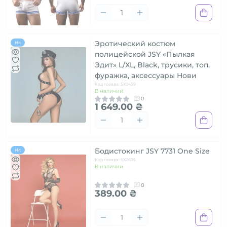
Эротический костюм
Hit
полицейской JSY «Пылкая
Эдит» L/XL, Black, трусики, топ,
фуражка, аксессуары Нови
Код товара: SX0439
В наличии
0
1 649.00 ₴
Бодистокинг JSY 7731 One Size
Hit
Код товара: SX2635
В наличии
0
389.00 ₴