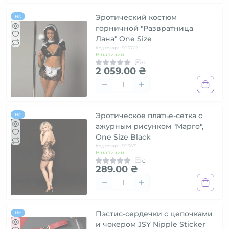
Эротический костюм
Hit
горничной "Развратница
Лана" One Size
Код товара: SO3702
В наличии
0
2 059.00 ₴
Эротическое платье-сетка с
Hit
ажурным рисунком "Марго",
One Size Black
Код товара: SO3671
В наличии
0
289.00 ₴
Пэстис-сердечки с цепочками
Hit
и чокером JSY Nipple Sticker