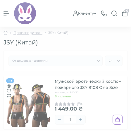
0
Клиенту
Производитель
JSY (Китай)
JSY (Китай)
Мужской эротический костюм
Hit
пожарного JSY 9108 One Size
Код товара: SX0430
В наличии
0
1 449.00 ₴