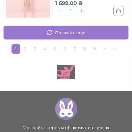
1 699.00 ₴
Показать еще
1
2
3
4
5
6
7
8
9
>
>|
Узнавайте первым об акциях и скидках