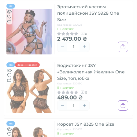
Эротический костюм
Hit
полицейской JSY 5928 One
Size
Код товара: SX2628
В наличии
0
2 479.00 ₴
Бодистокинг JSY
Hit
Заканчивается
«Великолепная Жаклин» One
Size, топ, юбка
Код товара: SX0450
В наличии
0
489.00 ₴
Корсет JSY 8325 One Size
Hit
Код товара: SX0407
В наличии