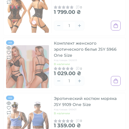
0
1 799.00 ₴
Комплект женского
Hit
эротического белья JSY 5966
One Size
Код товара: SX2633
В наличии
0
1 029.00 ₴
Эротический костюм моряка
Hit
JSY 9109 One Size
Код товара: SX0431
В наличии
0
1 359.00 ₴