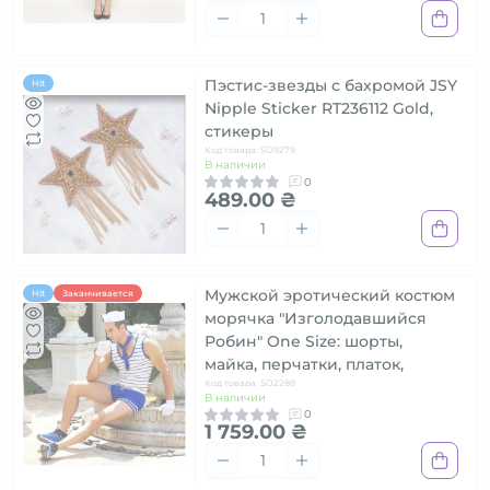
Пэстис-звезды с бахромой JSY
Hit
Nipple Sticker RT236112 Gold,
стикеры
Код товара: SO9279
В наличии
0
489.00 ₴
Мужской эротический костюм
Hit
Заканчивается
морячка "Изголодавшийся
Робин" One Size: шорты,
майка, перчатки, платок,
Код товара: SO2288
В наличии
0
1 759.00 ₴