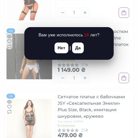
Мужской эротический костюм
Hit
Вам уже исполнилось
18
лет?
повара "Умелый Джек" One
Size S/M: слипы, фартук, платок
Нет
|
Да
и колпак
Код товара: SO2266
В наличии
0
1 149.00 ₴
Сетчатое платье с бабочками
Hit
JSY «Сексапильная Эмили»
Plus Size, Black, имитация
шнуровки, кружево
Код товара: SO8369
В наличии
0
479.00 ₴