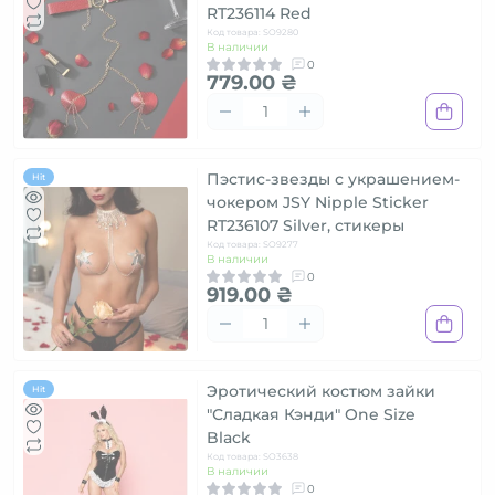
RT236114 Red
Код товара: SO9280
В наличии
0
779.00 ₴
Пэстис-звезды с украшением-
Hit
чокером JSY Nipple Sticker
RT236107 Silver, стикеры
Код товара: SO9277
В наличии
0
919.00 ₴
Эротический костюм зайки
Hit
"Сладкая Кэнди" One Size
Black
Код товара: SO3638
В наличии
0