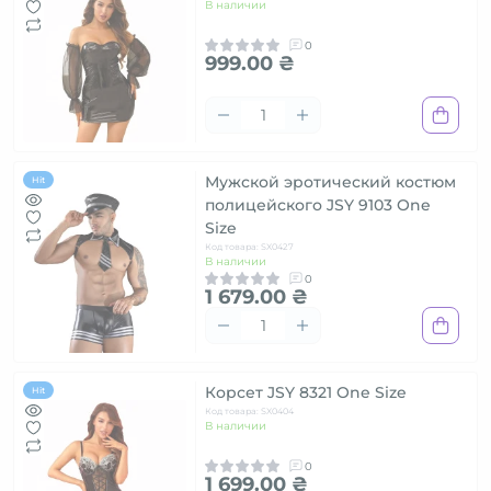
В наличии
0
999.00 ₴
Мужской эротический костюм
Hit
полицейского JSY 9103 One
Size
Код товара: SX0427
В наличии
0
1 679.00 ₴
Корсет JSY 8321 One Size
Hit
Код товара: SX0404
В наличии
0
1 699.00 ₴