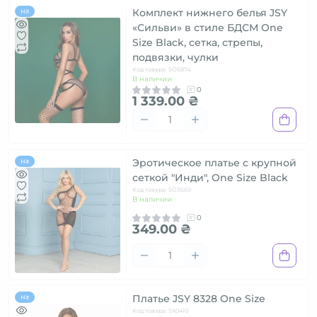
Комплект нижнего белья JSY
Hit
«Сильви» в стиле БДСМ One
Size Black, сетка, стрепы,
подвязки, чулки
Код товара: SO6874
В наличии
0
1 339.00 ₴
Эротическое платье с крупной
Hit
сеткой "Инди", One Size Black
Код товара: SO3660
В наличии
0
349.00 ₴
Платье JSY 8328 One Size
Hit
Код товара: SX0410