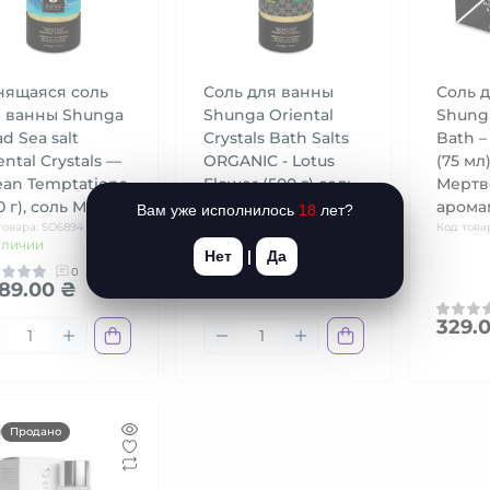
нящаяся соль
Соль для ванны
Соль 
я ванны Shunga
Shunga Oriental
Shung
d Sea salt
Crystals Bath Salts
Bath –
ental Crystals —
ORGANIC - Lotus
(75 мл)
an Temptations
Flower (500 г) соль
Мертв
0 г), соль Ме
Мертвого моря
арома
Вам уже исполнилось
18
лет?
товара: SO6894
Код товара: SO5964
Код това
аличии
В наличии
Нет
|
Да
0
0
489.00 ₴
1 489.00 ₴
329.
Продано