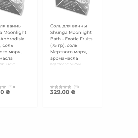
для ванны
Соль для ванны
a Moonlight
Shunga Moonlight
 Aphrodisia
Bath - Exotic Fruits
, соль
(75 гр), соль
ого моря,
Мертвого моря,
масла
аромамасла
ра: SO2539
Код товара: SO2541
0
0
00 ₴
329.00 ₴