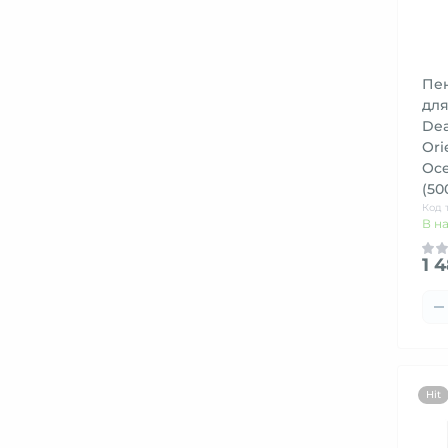
Пе
дл
Dea
Ori
Oce
(50
Код 
В н
1 
Hit