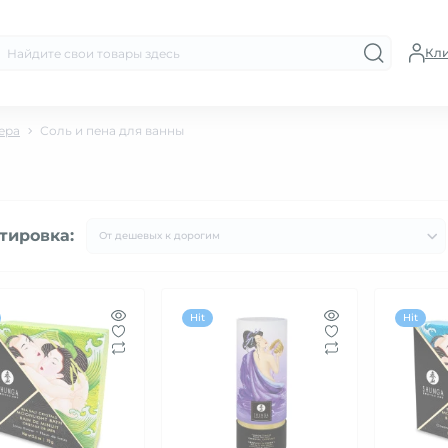
Кл
ера
Соль и пена для ванны
тировка:
Hit
Hit