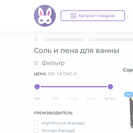
Каталог товаров
Интимная косметика
Романтическая атмосф
Соль и пена для ванны
Фильтр
Сор
ЦЕНА
329
-
1,8 ТЫС.
₴
Hit
329
709
1,1 тыс.
1,5 тыс.
1,8 тыс.
ПРОИЗВОДИТЕЛЬ
HighOnLove (Канада)
Shunga (Канада)