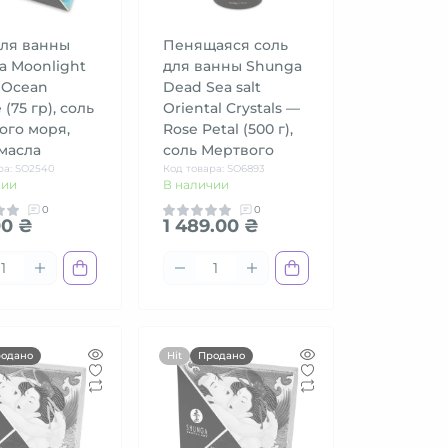
для ванны
Пенящаяся соль
a Moonlight
для ванны Shunga
 Ocean
Dead Sea salt
 (75 гр), соль
Oriental Crystals —
ого моря,
Rose Petal (500 г),
масла
соль Мертвого
ра: SO2540
Код товара: SO6893
чии
В наличии
0
0
00 ₴
1 489.00 ₴
одано
Hit
Продано