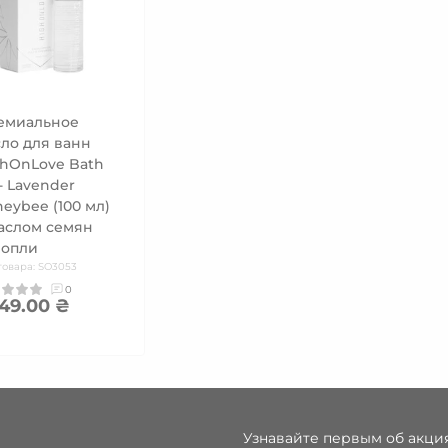
емиальное
ло для ванн
hOnLove Bath
 - Lavender
eybee (100 мл)
аслом семян
нопли
товара: SO3053
0
849.00 ₴
Узнавайте первым об акция