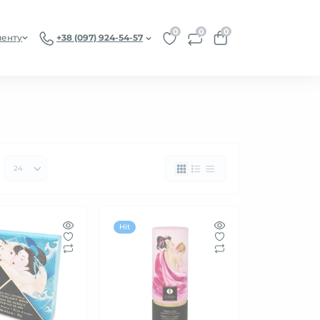
0
0
0
иенту
+38 (097) 924-54-57
Hit