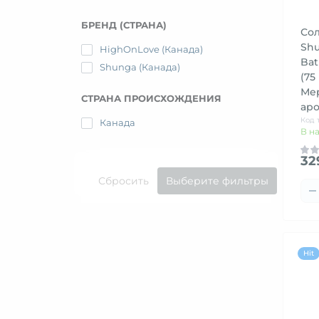
БРЕНД (СТРАНА)
Сол
Shu
HighOnLove (Канада)
Bat
Shunga (Канада)
(75
Мер
СТРАНА ПРОИСХОЖДЕНИЯ
ар
Код 
Канада
В н
32
Сбросить
Выберите фильтры
Hit