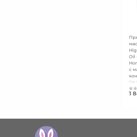
Пр
мас
Hig
Oil
Hon
с м
ко
Код 
1 