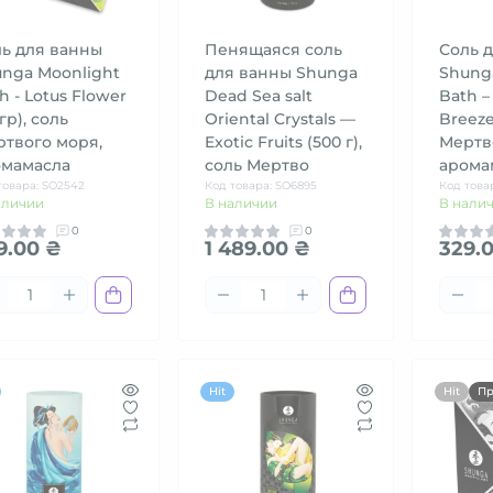
ь для ванны
Пенящаяся соль
Соль 
nga Moonlight
для ванны Shunga
Shung
h - Lotus Flower
Dead Sea salt
Bath –
 гр), соль
Oriental Crystals —
Breeze
твого моря,
Exotic Fruits (500 г),
Мертв
омамасла
соль Мертво
арома
товара: SO2542
Код товара: SO6895
Код това
аличии
В наличии
В нали
0
0
9.00 ₴
1 489.00 ₴
329.
Hit
Hit
Пр