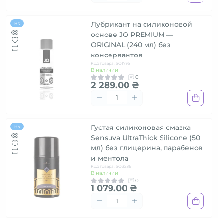
Лубрикант на силиконовой
Hit
основе JO PREMIUM —
ORIGINAL (240 мл) без
консервантов
Код товара: SO1795
В наличии
0
2 289.00 ₴
Густая силиконовая смазка
Hit
Sensuva UltraThick Silicone (50
мл) без глицерина, парабенов
и ментола
Код товара: SO3286
В наличии
0
1 079.00 ₴