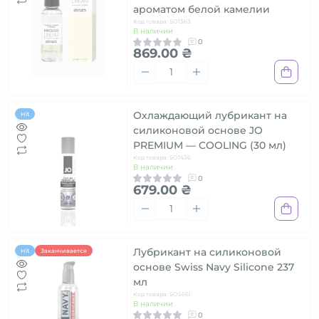
ароматом белой камелии
Код товара: SO1363
В наличии
0
869.00 ₴
Охлаждающий лубрикант на
Hit
силиконовой основе JO
PREMIUM — COOLING (30 мл)
Код товара: SO1436
В наличии
0
679.00 ₴
Лубрикант на силиконовой
Hit
Заканчивается
основе Swiss Navy Silicone 237
мл
Код товара: SO5661
В наличии
0