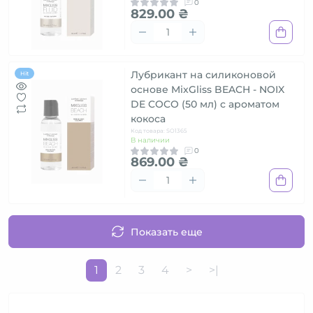
0
829.00 ₴
Лубрикант на силиконовой
Hit
основе MixGliss BEACH - NOIX
DE COCO (50 мл) с ароматом
кокоса
Код товара: SO1365
В наличии
0
869.00 ₴
Показать еще
1
2
3
4
>
>|