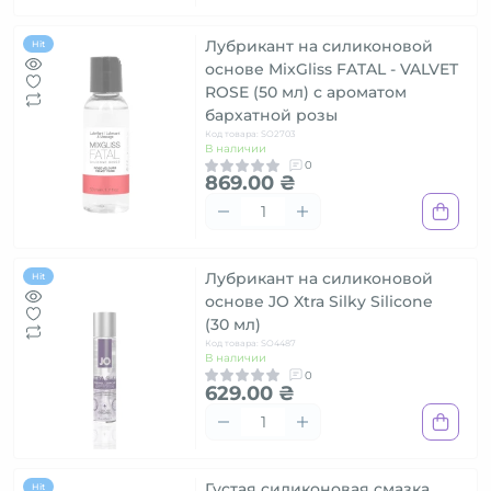
Лубрикант на силиконовой
Hit
основе MixGliss FATAL - VALVET
ROSE (50 мл) с ароматом
бархатной розы
Код товара: SO2703
В наличии
0
869.00 ₴
Лубрикант на силиконовой
Hit
основе JO Xtra Silky Silicone
(30 мл)
Код товара: SO4487
В наличии
0
629.00 ₴
Густая силиконовая смазка
Hit