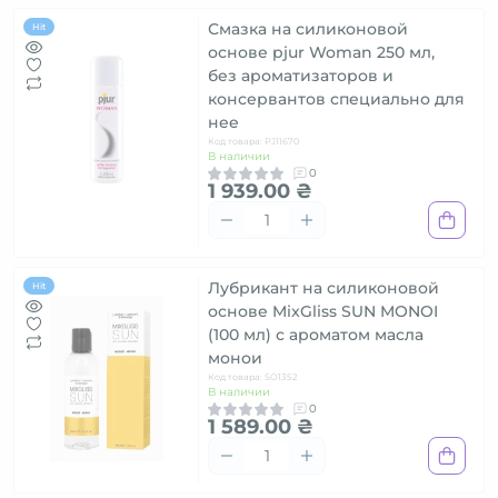
Смазка на силиконовой
Hit
основе pjur Woman 250 мл,
без ароматизаторов и
консервантов специально для
нее
Код товара: PJ11670
В наличии
0
1 939.00 ₴
Лубрикант на силиконовой
Hit
основе MixGliss SUN MONOI
(100 мл) с ароматом масла
монои
Код товара: SO1352
В наличии
0
1 589.00 ₴