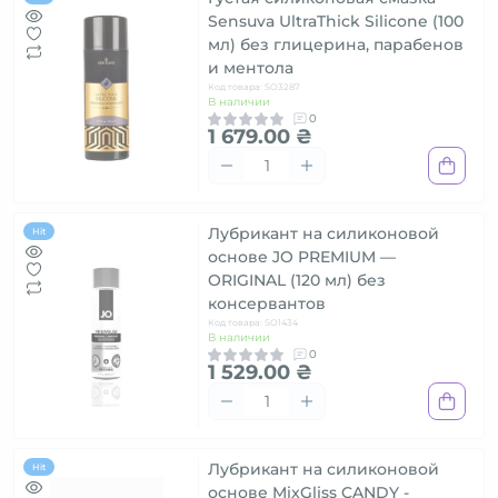
Sensuva UltraThick Silicone (100
мл) без глицерина, парабенов
и ментола
Код товара: SO3287
В наличии
0
1 679.00 ₴
Лубрикант на силиконовой
Hit
основе JO PREMIUM —
ORIGINAL (120 мл) без
консервантов
Код товара: SO1434
В наличии
0
1 529.00 ₴
Лубрикант на силиконовой
Hit
основе MixGliss CANDY -