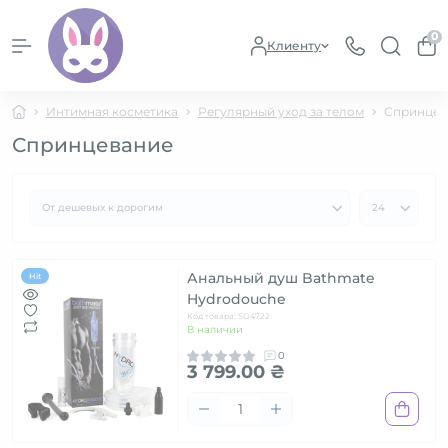
0
Клиенту
Интимная косметика
Регулярный уход за телом
Спринцев
Спринцевание
Анальный душ Bathmate
Hit
Hydrodouche
Код товара: SO4722
В наличии
0
3 799.00 ₴