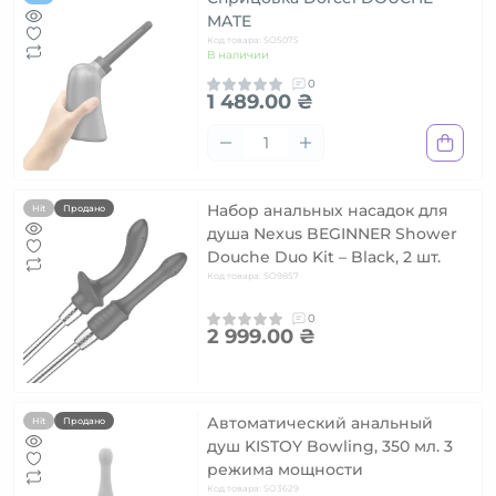
MATE
Код товара: SO5075
В наличии
0
1 489.00 ₴
Набор анальных насадок для
Hit
Продано
душа Nexus BEGINNER Shower
Douche Duo Kit – Black, 2 шт.
Код товара: SO9857
0
2 999.00 ₴
Автоматический анальный
Hit
Продано
душ KISTOY Bowling, 350 мл. 3
режима мощности
Код товара: SO3629