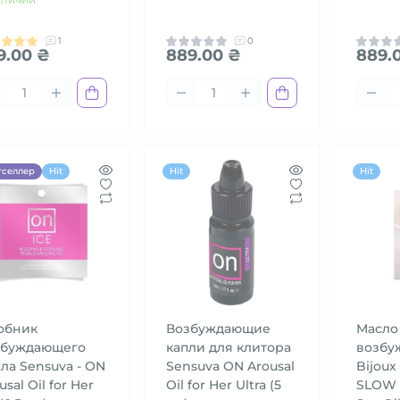
1
0
9.00 ₴
889.00 ₴
889.
тселлер
Hit
Hit
Hit
обник
Возбуждающие
Масло
збуждающего
капли для клитора
возбу
ла Sensuva - ON
Sensuva ON Arousal
Bijoux 
usal Oil for Her
Oil for Her Ultra (5
SLOW 