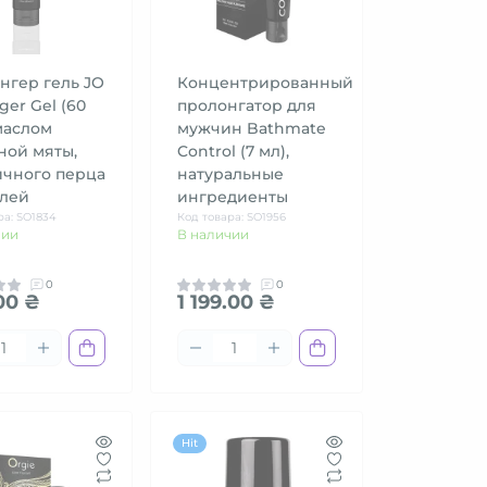
нгер гель JO
Концентрированный
ger Gel (60
пролонгатор для
маслом
мужчин Bathmate
ной мяты,
Control (7 мл),
ичного перца
натуральные
улей
ингредиенты
ра: SO1834
Код товара: SO1956
чии
В наличии
0
0
.00 ₴
1 199.00 ₴
Hit