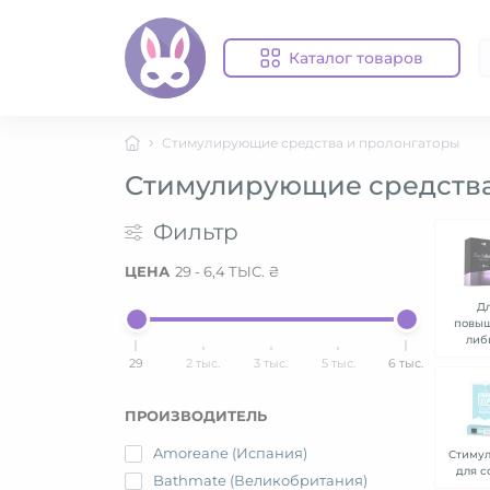
Каталог товаров
Стимулирующие средства и пролонгаторы
Стимулирующие средства
Фильтр
ЦЕНА
29
-
6,4 ТЫС.
₴
Д
повы
либ
29
2 тыс.
3 тыс.
5 тыс.
6 тыс.
ПРОИЗВОДИТЕЛЬ
Amoreane (Испания)
Стиму
для с
Bathmate (Великобритания)