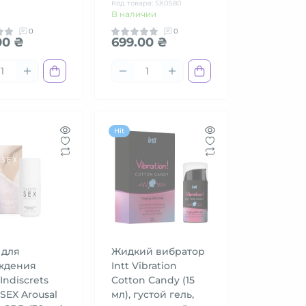
Код товара: SX0580
В наличии
0
0
00 ₴
699.00 ₴
Hit
 для
Жидкий вибратор
ждения
Intt Vibration
Indiscrets
Cotton Candy (15
SEX Arousal
мл), густой гель,