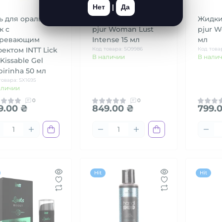
Нет
|
Да
ь для оральных
Жидкий вибратор
Жидки
к с
pjur Woman Lust
pjur W
гревающим
Intense 15 мл
мл
ектом INTT Lick
Код товара: SO9986
Код това
В наличии
В нали
Kissable Gel
pirinha 50 мл
товара: SX1695
аличии
0
0
9.00 ₴
849.00 ₴
799.
Hit
Hit