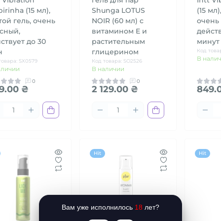
pirinha (15 мл),
Shunga LOTUS
(15 мл)
той гель, очень
NOIR (60 мл) с
очень
сный,
витамином Е и
действ
ствует до 30
растительным
минут
н
глицерином
Код това
В нали
товара: SX0579
Код товара: SO2526
аличии
В наличии
0
0
9.00 ₴
2 129.00 ₴
849.
Hit
Hit
Вам уже исполнилось
18
лет?