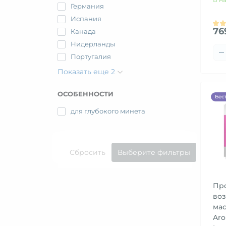
Германия
Испания
76
Канада
Нидерланды
Португалия
Показать еще 2
ОСОБЕННОСТИ
Бес
для глубокого минета
Сбросить
Выберите фильтры
Пр
во
мас
Aro