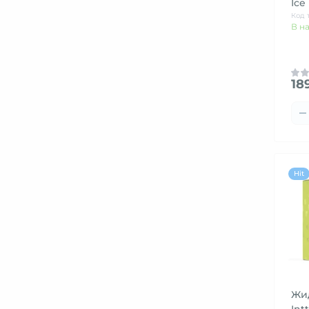
Ice
Код 
В н
18
Hit
Жи
Int