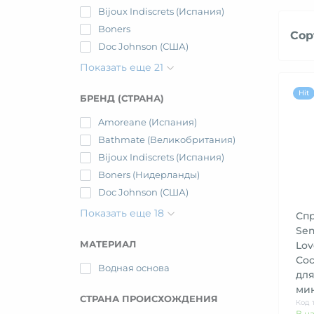
Bijoux Indiscrets (Испания)
Boners
Сор
Doc Johnson (США)
Показать еще 21
Hit
БРЕНД (СТРАНА)
Amoreane (Испания)
Bathmate (Великобритания)
Bijoux Indiscrets (Испания)
Boners (Нидерланды)
Doc Johnson (США)
Показать еще 18
Спр
Sen
МАТЕРИАЛ
Lov
Coc
Водная основа
для
ми
СТРАНА ПРОИСХОЖДЕНИЯ
Код 
В н