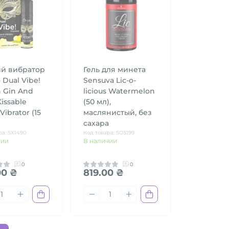
й вибратор
Гель для минета
- Dual Vibe!
Sensuva Lic-o-
 Gin And
licious Watermelon
Kissable
(50 мл),
Vibrator (15
маслянистый, без
сахара
ра: SX1490
Код товара: SO3199
чии
В наличии
0
0
00 ₴
819.00 ₴