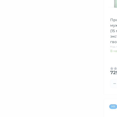
Пр
муж
(15
экс
гво
Код 
В н
72
Hit