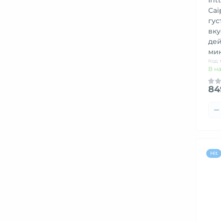
Cai
гус
вку
дей
ми
Код 
В н
84
Hit