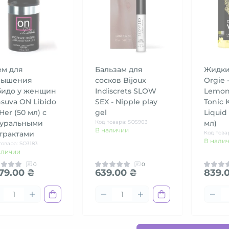
ем для
Бальзам для
Жидки
вышения
сосков Bijoux
Orgie 
бидо у женщин
Indiscrets SLOW
Lemon
suva ON Libido
SEX - Nipple play
Tonic 
 Her (50 мл) с
gel
Liquid 
туральными
Код товара: SO5903
мл)
В наличии
трактами
Код това
В нали
товара: SO3183
аличии
0
0
479.00 ₴
639.00 ₴
839.