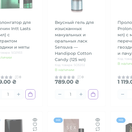
олонгатор для
Вкусный гель для
Проло
чин Intt Lasts
изысканных
Prolon
 мл) с
мануальных и
мл) с 
трактом
оральных ласк
переч
здики и мяты
Sensuva —
гвозд
товара: SO2933
Handipop Cotton
и пач
аличии
Candy (125 мл)
Код това
В нали
Код товара: SO3202
В наличии
0
0
9.00 ₴
789.00 ₴
1 119
Hit
Hit