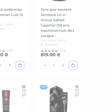
й вибратор
Гель для минета
oman Lust 15
Sensuva Lic-o-
licious Salted
ра: SO9985
Caramel (50 мл),
чии
маслянистый, без
сахара
Код товара: SO3201
В наличии
0
0
00 ₴
819.00 ₴
Hit