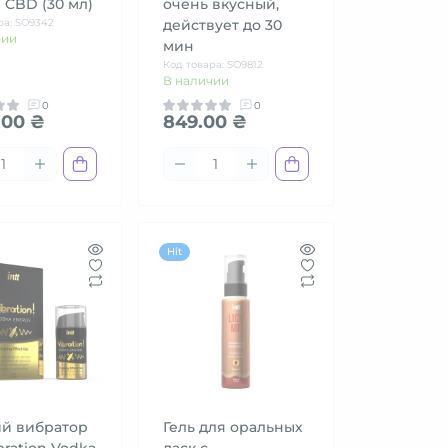
l CBD (30 мл)
очень вкусный,
ра: SO9342
действует до 30
чии
мин
Код товара: SO9812
В наличии
0
0
.00 ₴
849.00 ₴
Hit
й вибратор
Гель для оральных
ibration Vodka
ласк с