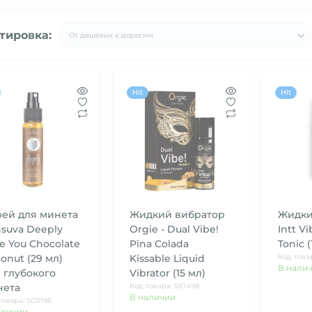
тировка:
Hit
Hit
ей для минета
Жидкий вибратор
Жидки
suva Deeply
Orgie - Dual Vibe!
Intt Vi
e You Chocolate
Pina Colada
Tonic (
onut (29 мл)
Kissable Liquid
Код това
В нали
 глубокого
Vibrator (15 мл)
нета
Код товара: SX1498
В наличии
товара: SO3196
аличии