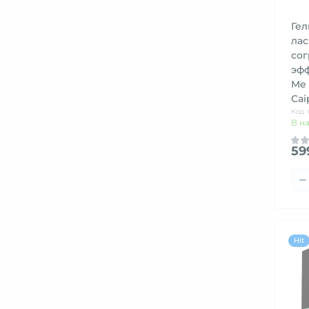
Гел
лас
со
эфф
Me 
Cai
Код 
В н
59
Hit