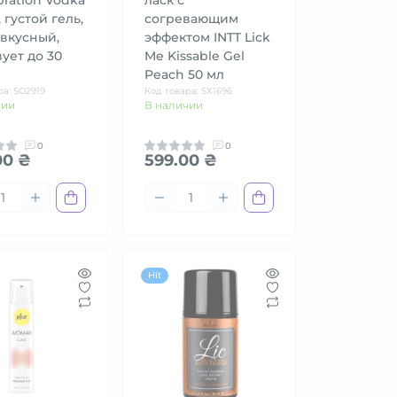
, густой гель,
согревающим
 вкусный,
эффектом INTT Lick
ует до 30
Me Kissable Gel
Peach 50 мл
ра: SO2919
Код товара: SX1696
чии
В наличии
0
0
00 ₴
599.00 ₴
Hit