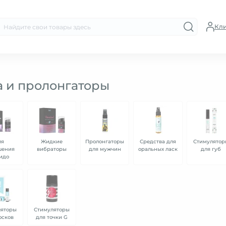
Кл
 и пролонгаторы
ля
Жидкие
Пролонгаторы
Средства для
Стимулятор
шения
вибраторы
для мужчин
оральных ласк
для губ
идо
ляторы
Стимуляторы
осков
для точки G