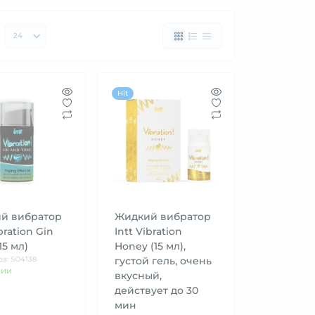
Hit
й вибратор
Жидкий вибратор
bration Gin
Intt Vibration
15 мл)
Honey (15 мл),
ра: SO4138
густой гель, очень
чии
вкусный,
действует до 30
мин