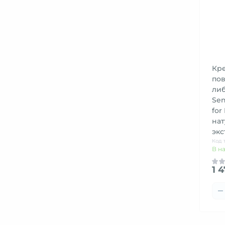
Кр
по
ли
Sen
for
на
экс
Код 
В н
1 