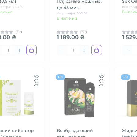
 (0,5 мл)
мл) самые мощные,
Sex Oi
товара: SO3175
до 45 мин.
Код това
аличии
В нали
Код товара: SO3157
В наличии
0
0
9.00 ₴
1 189.00 ₴
1 529
Hit
Hit
дкий вибратор
Возбуждающий
Жидки
t Vibration
гель для пар
Intt V