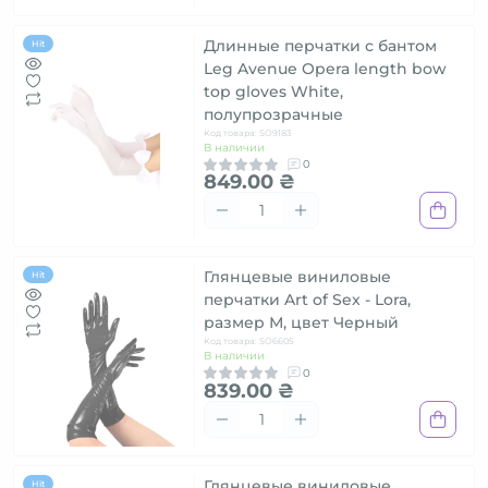
Длинные перчатки с бантом
Hit
Leg Avenue Opera length bow
top gloves White,
полупрозрачные
Код товара: SO9183
В наличии
0
849.00 ₴
Глянцевые виниловые
Hit
перчатки Art of Sex - Lora,
размер М, цвет Черный
Код товара: SO6605
В наличии
0
839.00 ₴
Глянцевые виниловые
Hit