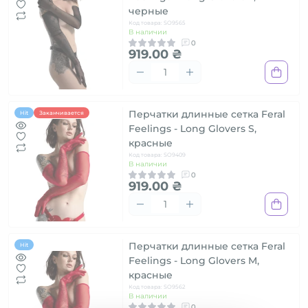
черные
Код товара: SO9565
В наличии
0
919.00 ₴
Перчатки длинные сетка Feral
Hit
Заканчивается
Feelings - Long Glovers S,
красные
Код товара: SO9409
В наличии
0
919.00 ₴
Перчатки длинные сетка Feral
Hit
Feelings - Long Glovers M,
красные
Код товара: SO9562
В наличии
0