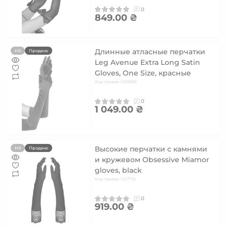
0
849.00 ₴
Длинные атласные перчатки
Hit
Продано
Leg Avenue Extra Long Satin
Gloves, One Size, красные
Код товара: SO9086
0
1 049.00 ₴
Высокие перчатки с камнями
Hit
Продано
и кружевом Obsessive Miamor
gloves, black
Код товара: SO7716
0
919.00 ₴