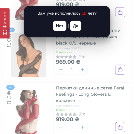
919.00 ₴
Вам уже исполнилось
18
лет?
Фильтр
Нет
|
Да
Сетчатые длинные перчатки
Hit
Obsessive Obsessivia gloves
black O/S, черные
Код товара: SO7299
В наличии
0
969.00 ₴
Перчатки длинные сетка Feral
Hit
Feelings - Long Glovers L,
красные
Код товара: SO9563
В наличии
0
919.00 ₴