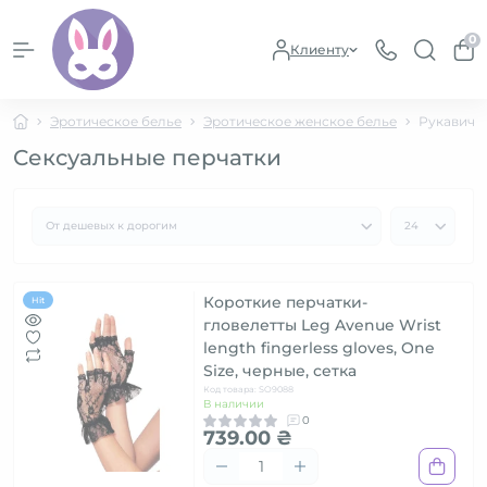
0
Клиенту
Эротическое белье
Эротическое женское белье
Рукавичк
Сексуальные перчатки
Короткие перчатки-
Hit
гловелетты Leg Avenue Wrist
length fingerless gloves, One
Size, черные, сетка
Код товара: SO9088
В наличии
0
739.00 ₴