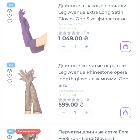
Длинные атласные перчатки
Hit
Leg Avenue Extra Long Satin
Gloves, One Size, фиолетовые
Код товара: SX1727
В наличии
0
1 049.00 ₴
Длинные сетчатые перчатки
Hit
Leg Avenue Rhinestone opera
length gloves, с камнями, One
Size
Код товара: SO9096
В наличии
0
599.00 ₴
Перчатки длинные сетка Feral
Hit
Заканчивается
Feelings - Long Glovers L,