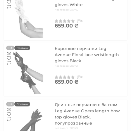
gloves White
Код товара: SO9162
0
659.00 ₴
Короткие перчатки Leg
Hit
Продано
Avenue Floral lace wristlength
gloves Black
Код товара: SO9161
0
659.00 ₴
Длинные перчатки с бантом
Hit
Продано
Leg Avenue Opera length bow
top gloves Black,
полупрозрачные
Код товара: SO9182