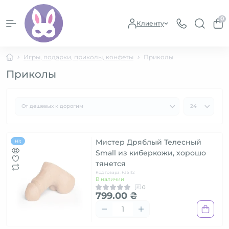
0
Клиенту
Игры, подарки, приколы, конфеты
Приколы
Приколы
Мистер Дряблый Телесный
Hit
Small из киберкожи, хорошо
тянется
Код товара: F35112
В наличии
0
799.00 ₴