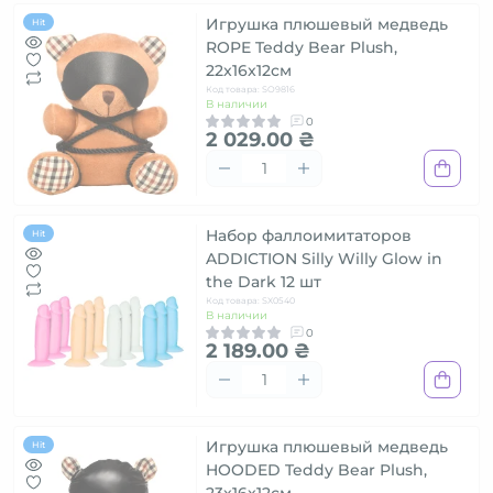
Игрушка плюшевый медведь
Hit
ROPE Teddy Bear Plush,
22x16x12см
Код товара: SO9816
В наличии
0
2 029.00 ₴
Набор фаллоимитаторов
Hit
ADDICTION Silly Willy Glow in
the Dark 12 шт
Код товара: SX0540
В наличии
0
2 189.00 ₴
Игрушка плюшевый медведь
Hit
HOODED Teddy Bear Plush,