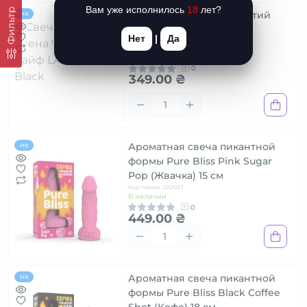
Вам уже исполнилось
18
лет?
Фильтр
Свеча в виде члена Чистий
Hit
Кайф LARGE Black
Нет
|
Да
Код товара: SX1577
В наличии
0
349.00 ₴
Ароматная свеча пикантной
Hit
формы Pure Bliss Pink Sugar
Pop (Жвачка) 15 см
Код товара: SX3033
В наличии
0
449.00 ₴
Ароматная свеча пикантной
Hit
формы Pure Bliss Black Coffee