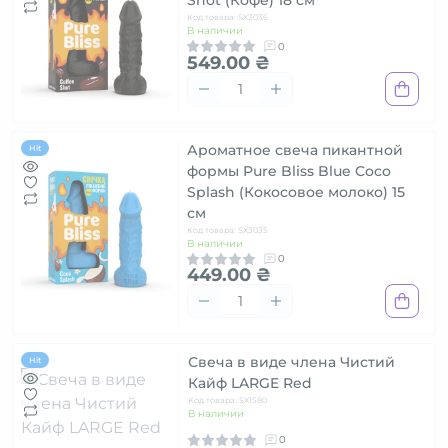
Shot (Кофе) 18 см
Код товара: SX3036
В наличии
0
549.00 ₴
Ароматное свеча пикантной
Hit
формы Pure Bliss Blue Coco
Splash (Кокосовое молоко) 15
см
Код товара: SX3035
В наличии
0
449.00 ₴
Свеча в виде члена Чистий
Hit
Кайф LARGE Red
Код товара: SX1580
В наличии
0