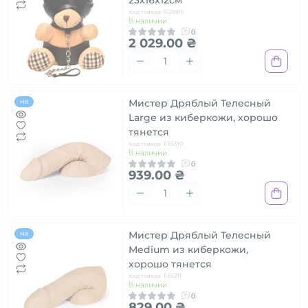
23x16x12см
Код товара: SO9815
В наличии
0
2 029.00 ₴
Мистер Дряблый Телесный
Hit
Large из киберкожи, хорошо
тянется
Код товара: F35310
В наличии
0
939.00 ₴
Мистер Дряблый Телесный
Hit
Medium из киберкожи,
хорошо тянется
Код товара: F35211
В наличии
0
829.00 ₴