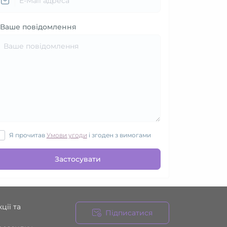
Ваше повідомлення
Я прочитав
Умови угоди
і згоден з вимогами
Застосувати
ції та
Підписатися