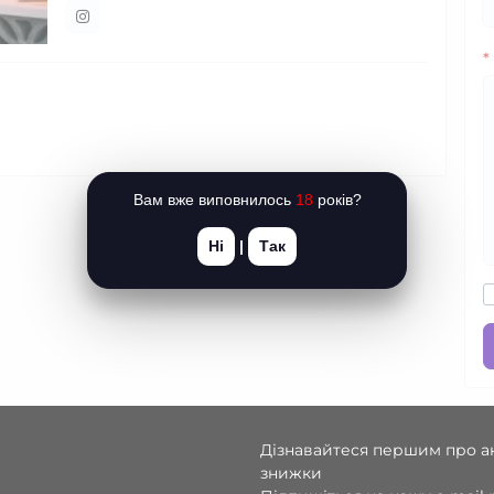
*
Вам вже виповнилось
18
років?
Ні
|
Так
Дізнавайтеся першим про ак
знижки