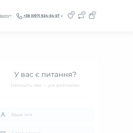
0
0
0
ієнту
+38 (097) 924-54-57
У вас є питання?
Напишіть нам — усе розповімо.