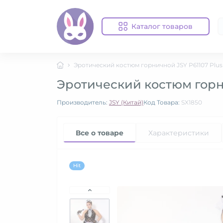
Каталог товаров
Эротический костюм горничной JSY P61107 Plus 
Эротический костюм горни
Производитель:
JSY (Китай)
Код Товара:
SX1850
Все о товаре
Характеристики
Hit