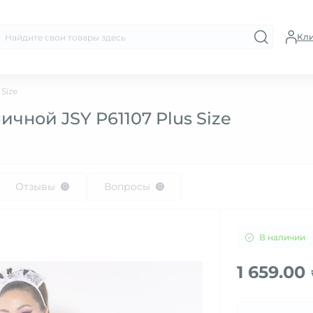
Кл
Size
чной JSY P61107 Plus Size
Отзывы
Вопросы
0
0
В наличии
1 659.00