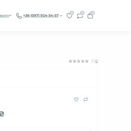
0
0
0
иенту
+38 (097) 924-54-57
0
 ₴