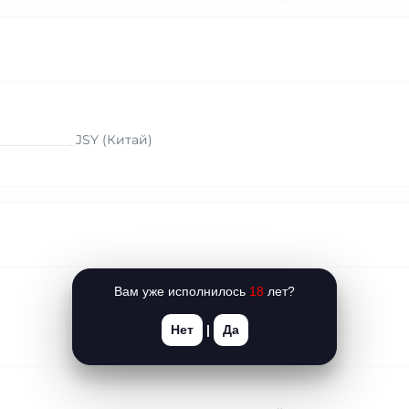
JSY (Китай)
Вам уже исполнилось
18
лет?
Нет
|
Да