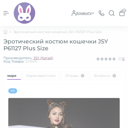
0
Клиенту
Эротический костюм кошечки JSY P61127 Plus Size
Эротический костюм кошечки JSY
P61127 Plus Size
Производитель:
JSY (Китай)
0
Код Товара:
SX1864
 о товаре
Характеристики
Отзывы
Вопросы
0
0
Hit