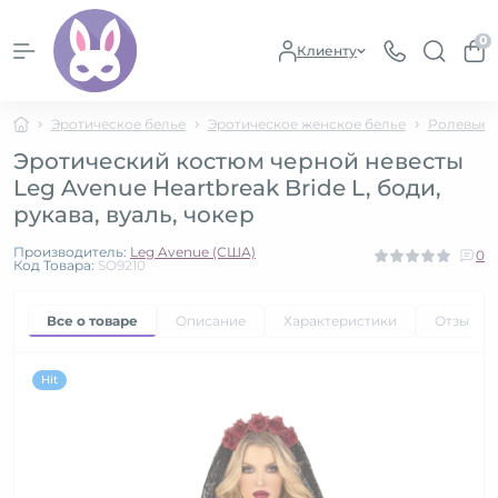
0
Клиенту
Эротическое белье
Эротическое женское белье
Ролевые 
Эротический костюм черной невесты
Leg Avenue Heartbreak Bride L, боди,
рукава, вуаль, чокер
Производитель:
Leg Avenue (США)
0
Код Товара:
SO9210
Все о товаре
Описание
Характеристики
Отзывы
Hit