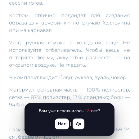
сессии готов.
Костюм отлично подойдет для создания
образа для вечеринки по случаю Хэллоуина
или на карнавал.
Уход: ручная стирка в холодной воде. Не
используйте отбеливатель. Чтобы вещь не
потеряла форму, аккуратно развесьте ее на
открытом воздухе. Не гладить.
В комплект входит: боди, рукава, вуаль, чокер.
Материал: основная часть — 100 % полиэстер;
сетка — 87 % полиэстер, 13 % спандекс; боди —
94 % полиэстер, 6 % спандекс.
Вам уже исполнилось
18
лет?
Нет
|
Да
Размер L: грудь 91–97 см, чашка С, талия 69–74
см, бедра 97–102 см.