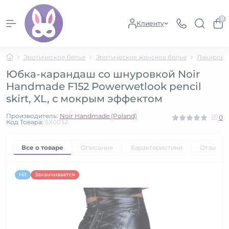
0
Клиенту
Эротическое белье
Эротическое женское белье
Лакирова
Юбка-карандаш со шнуровкой Noir
Handmade F152 Powerwetlook pencil
skirt, XL, с мокрым эффектом
Производитель:
Noir Handmade (Poland)
0
Код Товара:
SX0032
Все о товаре
Описание
Характеристики
Отзывы
Hit
Заканчивается