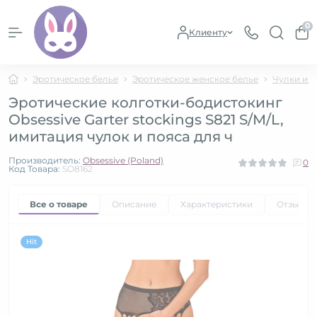
0
Клиенту
Эротическое белье
Эротическое женское белье
Чулки и к
Эротические колготки-бодистокинг
Obsessive Garter stockings S821 S/M/L,
имитация чулок и пояса для ч
Производитель:
Obsessive (Poland)
0
Код Товара:
SO8162
Все о товаре
Описание
Характеристики
Отзывы
Hit