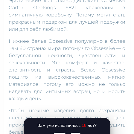
Эротические колготки-бодистокинг Obsessive
Garter stockings S821 упакованы в
симпатичную коробочку. Потому могут стать
прекрасным подарком для лучшей подружки
или для себя любимой.
Нижнее белье Obsessive популярно в более
чем 60 странах мира, потому что Obsessive — о
безусловной нежности, чувственности и
сексуальности. Это комфорт и качество,
элегантность и страсть. Белье Obsessive
пошито из высококачественных мягких
материалов, потому его можно не только
надевать для интимных встреч, но и носить
каждый день.
Чтобы нежные изделия долго сохраняли
внешний вид, не теряли форму и цвет,
производитель рекомендует стирать и сушить
Вам уже исполнилось
18
лет?
белье следуя инструкциям.