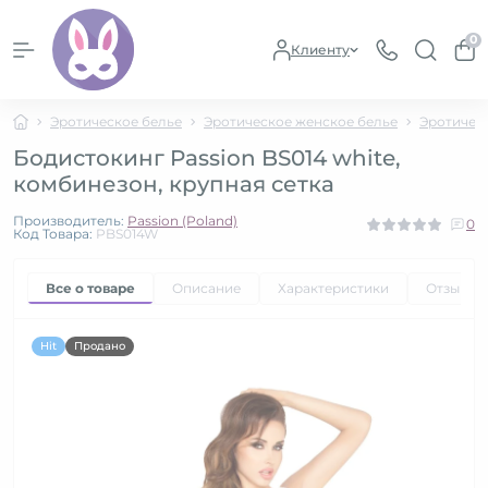
0
Клиенту
Эротическое белье
Эротическое женское белье
Эротичес
Бодистокинг Passion BS014 white,
комбинезон, крупная сетка
Производитель:
Passion (Poland)
0
Код Товара:
PBS014W
Все о товаре
Описание
Характеристики
Отзывы
Hit
Продано