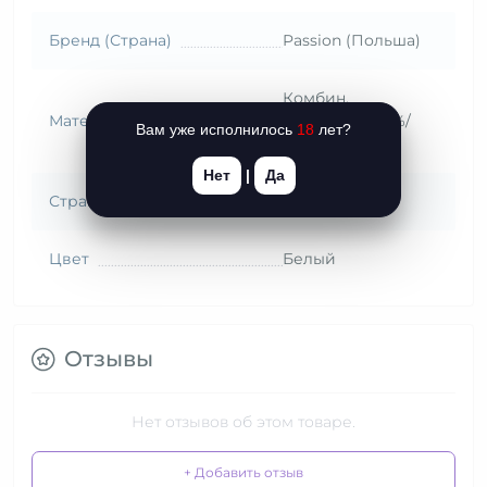
Бренд (Страна)
Passion (Польша)
Комбин.
Материал
(полиамид 85%/
Вам уже исполнилось
18
лет?
эластан 15%)
Нет
|
Да
Страна происхождения
Италия
Цвет
Белый
Отзывы
Нет отзывов об этом товаре.
+ Добавить отзыв