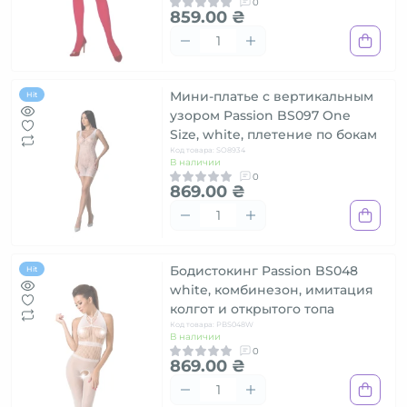
0
859.00 ₴
Мини-платье с вертикальным
Hit
узором Passion BS097 One
Size, white, плетение по бокам
Код товара: SO8934
В наличии
0
869.00 ₴
Бодистокинг Passion BS048
Hit
white, комбинезон, имитация
колгот и открытого топа
Код товара: PBS048W
В наличии
0
869.00 ₴