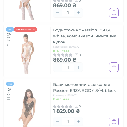
0
869.00 ₴
Бодистокинг Passion BS056
Hit
Заканчивается
white, комбинезон, имитация
чулок
Код товара: PBS056W
В наличии
0
869.00 ₴
Боди монокини с декольте
Hit
Passion ERZA BODY S/M, black
Код товара: PS26002
В наличии
0
1 829.00 ₴