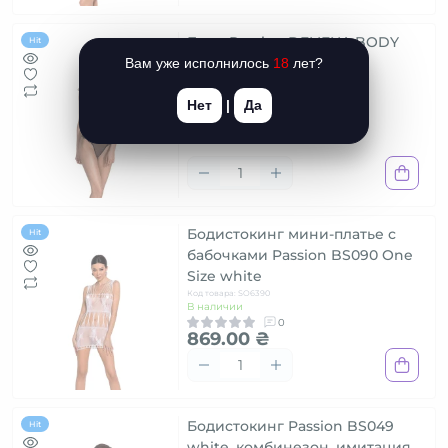
Боди Passion DELIENA BODY
Hit
L/XL, black
Вам уже исполнилось
18
лет?
Код товара: SO8415
В наличии
Нет
|
Да
0
2 639.00 ₴
Бодистокинг мини-платье с
Hit
бабочками Passion BS090 One
Size white
Код товара: SO6390
В наличии
0
869.00 ₴
Бодистокинг Passion BS049
Hit
white, комбинезон, имитация