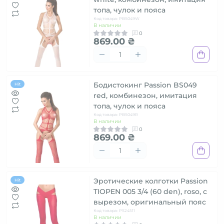
топа, чулок и пояса
Код товара: PBS049W
В наличии
0
869.00 ₴
Бодистокинг Passion BS049
Hit
red, комбинезон, имитация
топа, чулок и пояса
Код товара: PBS049R
В наличии
0
869.00 ₴
Эротические колготки Passion
Hit
TIOPEN 005 3/4 (60 den), roso, с
вырезом, оригинальный пояс
Код товара: PS24511
В наличии