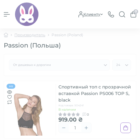
0
Клиенту
Производитель
Passion (Poland)
Passion (Польша)
Спортивный топ с прозрачной
Hit
вставкой Passion PS006 TOP S,
black
Код товара: SO4241
В наличии
0
919.00 ₴