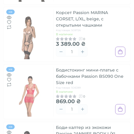
Корсет Passion MARINA
Hit
CORSET, L/XL, beige, с
открытыми чашками
Код товара: SO9726
В наличии
0
3 389.00 ₴
Бодистокинг мини-платье с
Hit
бабочками Passion BS090 One
Size red
Код товара: SO6389
В наличии
0
869.00 ₴
Боди-халтер из экокожи
Hit
Passion JANNIES BODY L/XL