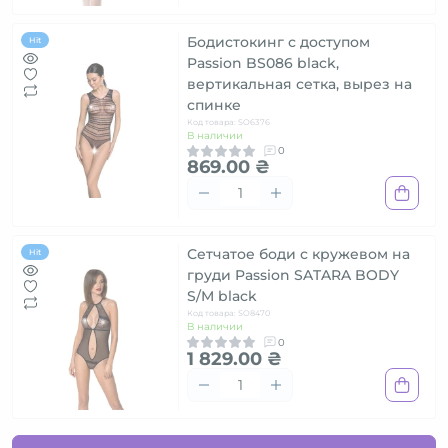
Бодистокинг с доступом
Hit
Passion BS086 black,
вертикальная сетка, вырез на
спинке
Код товара: SO6376
В наличии
0
869.00 ₴
Сетчатое боди с кружевом на
Hit
груди Passion SATARA BODY
S/M black
Код товара: SO8470
В наличии
0
1 829.00 ₴