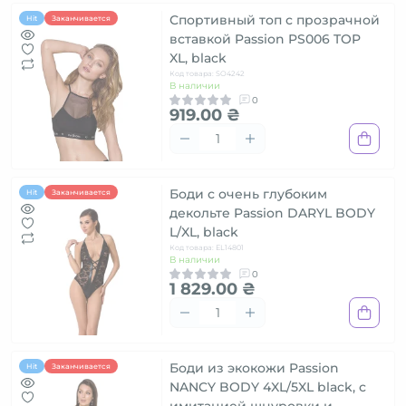
Спортивный топ с прозрачной
Hit
Заканчивается
вставкой Passion PS006 TOP
XL, black
Код товара: SO4242
В наличии
0
919.00 ₴
Боди с очень глубоким
Hit
Заканчивается
декольте Passion DARYL BODY
L/XL, black
Код товара: EL14801
В наличии
0
1 829.00 ₴
Боди из экокожи Passion
Hit
Заканчивается
NANCY BODY 4XL/5XL black, с