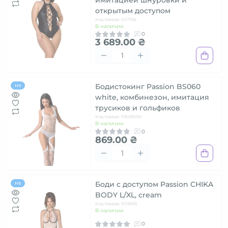
имитацией шнуровки и
открытым доступом
Код товара: SO7104
В наличии
0
3 689.00 ₴
Бодистокинг Passion BS060
Hit
white, комбинезон, имитация
трусиков и гольфиков
Код товара: PBS060W
В наличии
0
869.00 ₴
Боди с доступом Passion CHIKA
Hit
BODY L/XL, cream
Код товара: SO9695
В наличии
0