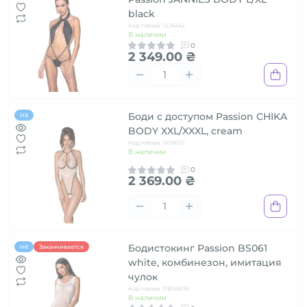
black
Код товара: SO8442
В наличии
0
2 349.00 ₴
Боди с доступом Passion CHIKA
Hit
BODY XXL/XXXL, cream
Код товара: SO9697
В наличии
0
2 369.00 ₴
Бодистокинг Passion BS061
Hit
Заканчивается
white, комбинезон, имитация
чулок
Код товара: PBS061W
В наличии