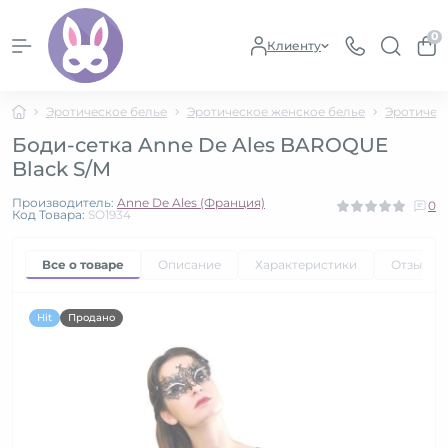
0
Клиенту
Эротическое белье
Эротическое женское белье
Эротичес
Боди-сетка Anne De Ales BAROQUE
Black S/M
Производитель:
Anne De Ales (Франция)
0
Код Товара:
SO1934
Все о товаре
Описание
Характеристики
Отзывы
Hit
Продано