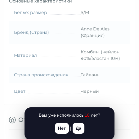
Основные характеристики
Белье: размер
S/M
Anne De Ales
Бренд (Страна)
(Франция)
Комбин. (нейлон
Материал
90%/эластан 10%)
Страна происхождения
Тайвань
Цвет
Черный
Вам уже исполнилось
18
лет?
Отзывы
Нет
|
Да
Нет отзывов об этом товаре.