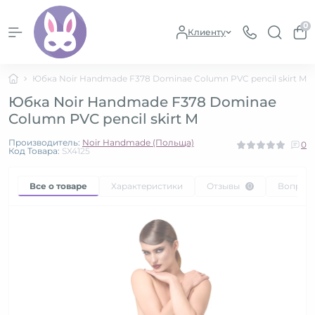
0
Клиенту
Юбка Noir Handmade F378 Dominae Column PVC pencil skirt M
Юбка Noir Handmade F378 Dominae
Column PVC pencil skirt M
Производитель:
Noir Handmade (Польща)
0
Код Товара:
SX4125
Все о товаре
Характеристики
Отзывы
Вопрос
0