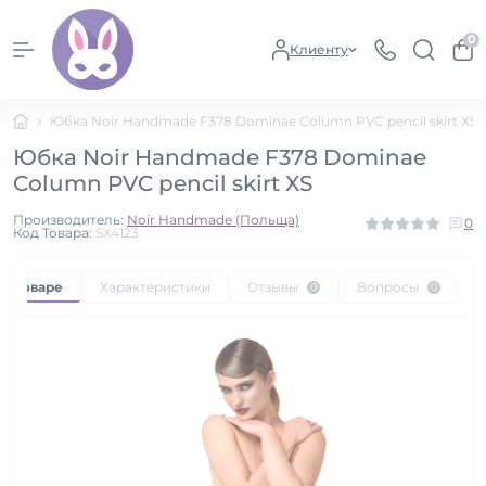
0
Клиенту
Юбка Noir Handmade F378 Dominae Column PVC pencil skirt XS
Юбка Noir Handmade F378 Dominae
Column PVC pencil skirt XS
Производитель:
Noir Handmade (Польща)
0
Код Товара:
SX4123
 о товаре
Характеристики
Отзывы
Вопросы
0
0