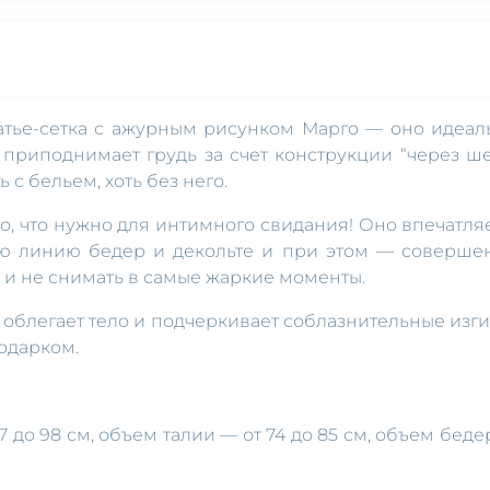
атье-сетка с ажурным рисунком Марго — оно идеал
о приподнимает грудь за счет конструкции “через ше
 с бельем, хоть без него.
о, что нужно для интимного свидания! Оно впечатляе
ную линию бедер и декольте и при этом — соверше
о и не снимать в самые жаркие моменты.
, облегает тело и подчеркивает соблазнительные изги
одарком.
7 до 98 см, объем талии — от 74 до 85 см, объем беде