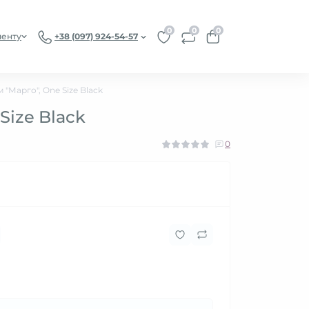
0
0
0
иенту
+38 (097) 924-54-57
"Марго", One Size Black
Size Black
0
₴