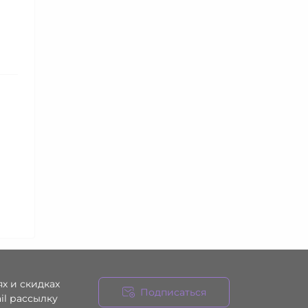
х и скидках
Подписаться
il рассылку