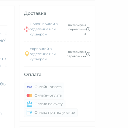
Доставка
Новой почтой в
по тарифам
отделение или
перевозчик
ьно
а
курьером
ю”.
Укрпочтой в
по тарифам
отделение или
перевозчика
т с
курьером
нно
Оплата
бы.
Онлайн-оплата
Онлайн-оплата
Оплата по счету
Оплата при получении
р —