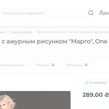
Кл
лье
Платья и юбки
Эротическое платье-сетка с ажурным рисунком 
 с ажурным рисунком "Марго", One 
рактеристики
Отзывы
Вопросы
0
0
В наличии
289.00 