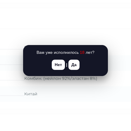
S/M
Вам уже исполнилось
18
лет?
JSY (Китай)
Нет
|
Да
Комбин. (нейлон 92%/эластан 8%)
Китай