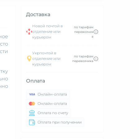
Доставка
Новой почтой в
по тарифам
отделение или
перевозчик
ное
а
курьером
сто
сти
Укрпочтой в
по тарифам
отделение или
перевозчика
курьером
тку
ьно
Оплата
чно
Онлайн-оплата
Онлайн-оплата
Оплата по счету
Оплата при получении