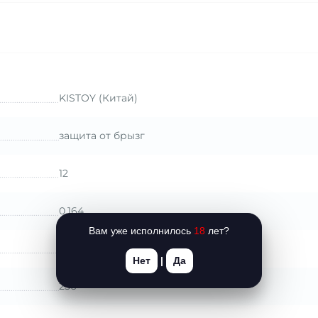
KISTOY (Китай)
защита от брызг
12
0,164
Вам уже исполнилось
18
лет?
Комбинированный (силикон/пластик)
Нет
|
Да
256