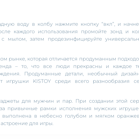
дную воду в колбу нажмите кнопку “вкл”, и начне
осле каждого использования промойте зонд и ко
 с мылом, затем продезинфицируйте универсаль
ком рынке, которая отличается продуманным подходо
ренда – то, что все люди прекрасны и каждое т
аждения. Продуманные детали, необычный дизай
ют игрушки KISTOY среди всего разнообразия се
гаджеты для мужчин и пар. При создании этой сер
за привычные рамки исполнения мужских игруше
ка выполнена в небесно голубом и мягком оранже
настроение для игры.