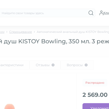
Кл
лом
Спринцевание
Автоматический анальный душ KISTOY Bowling
 душ KISTOY Bowling, 350 мл. 3 р
рактеристики
Отзывы
Вопросы
0
0
Распродано
2 569.00
Уведомит