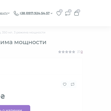
0
0
0
иенту
+38 (097) 924-54-57
, 350 мл. 3 режима мощности
ежима мощности
0
 ₴
ь о наличии