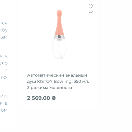
тся
лбу
ным
м к
ело
н и
Автоматический анальный
кс-
душ KISTOY Bowling, 350 мл.
3 режима мощности
ии,
2 569.00 ₴
к в
вом