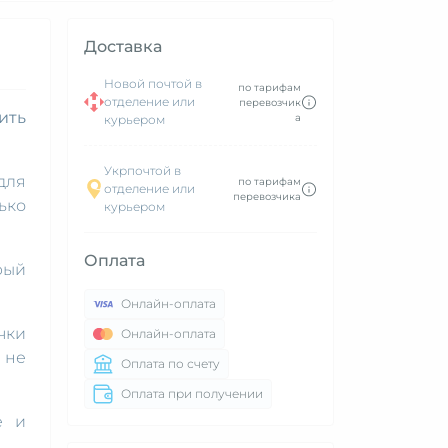
Доставка
Новой почтой в
по тарифам
отделение или
перевозчик
ить
а
курьером
Укрпочтой в
для
по тарифам
отделение или
перевозчика
ько
курьером
Оплата
рый
Онлайн-оплата
чки
Онлайн-оплата
 не
Оплата по счету
Оплата при получении
ё и