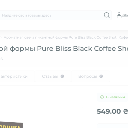
Кл
Ароматная свеча пикантной формы Pure Bliss Black Coffee Shot (Кофе)
 формы Pure Bliss Black Coffee Sho
36
рактеристики
Отзывы
Вопросы
0
0
В наличии
549.00 