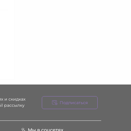
х и скидках
Подписаться
il рассылку
ния
Мы в соцсетях