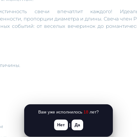
стичность свечи впечатлит каждого! Идеал
нности, пропорции диаметра и длины. Свеча член P
чных событий: от веселых вечеринок до романтичес
еличины.
Вам уже исполнилось
18
лет?
Нет
|
Да
см