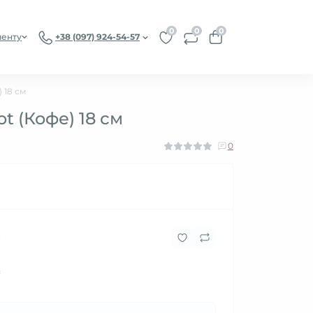
0
0
0
иенту
+38 (097) 924-54-57
 18 см
t (Кофе) 18 см
0
₴