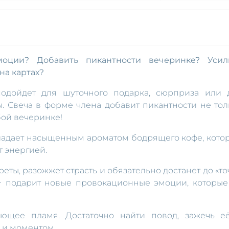
оции? Добавить пикантности вечеринке? Усил
на картах?
подойдет для шуточного подарка, сюрприза или 
. Свеча в форме члена добавит пикантности не тол
бой вечеринке!
бладает насыщенным ароматом бодрящего кофе, кото
т энергией.
реты, разожжет страсть и обязательно достанет до «то
18+ подарит новые провокационные эмоции, которые
ющее пламя. Достаточно найти повод, зажечь е
 и моментом.