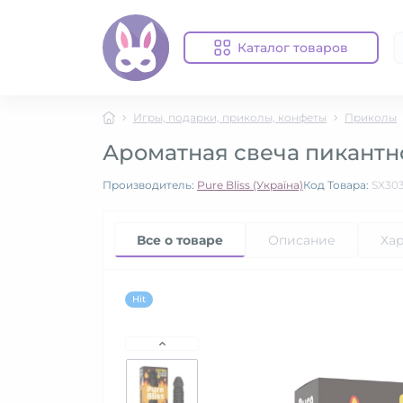
Каталог товаров
Игры, подарки, приколы, конфеты
Приколы
Ароматная свеча пикантной
Производитель:
Pure Bliss (Україна)
Код Товара:
SX30
Все о товаре
Описание
Ха
Hit