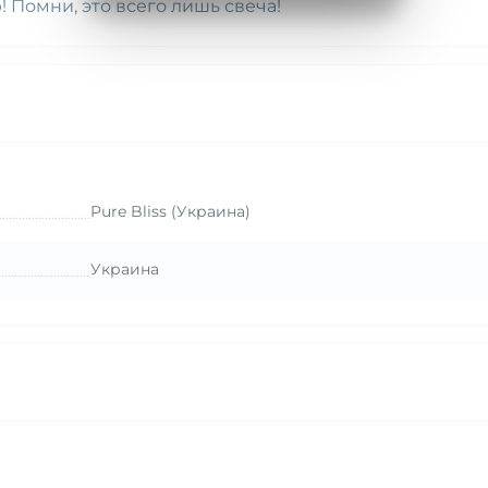
 Помни, это всего лишь свеча!
Pure Bliss (Украина)
Украина