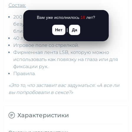
Состав:
200 карточек (на украинском языке) с
Вам уже исполнилось
18
лет?
безумными задачами разного уровня
Нет
|
Да
близости.
40 лучших сексуальных поз.
Игровое поле со стрелкой.
Фирменная лента LSB, которую можно
использовать как повязку на глаза или для
фиксации рук.
Правила.
«Это то, что заставит вас задуматься: «А все ли
вы попробовали в сексе?»
Характеристики