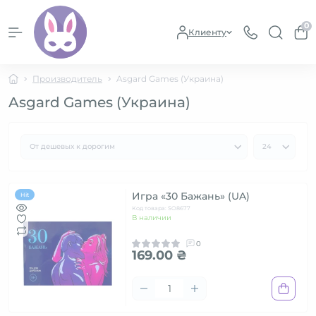
0
Клиенту
Производитель
Asgard Games (Украина)
Asgard Games (Украина)
Игра «30 Бажань» (UA)
Hit
Код товара: SO8677
В наличии
0
169.00 ₴