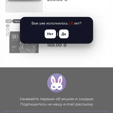
Игра 30 Желаний (RU)
Hit
Продано
Вам уже исполнилось
18
лет?
Код товара: SO3615
Нет
|
Да
0
169.00 ₴
Узнавайте первым об акциях и скидках
Подпишитесь на нашу e-mail рассылку