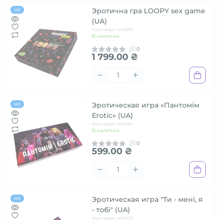
Эротична гра LOOPY sex game
Hit
(UA)
Код товара: SO4899
В наличии
0
1 799.00 ₴
Эротическая игра «Пантомім
Hit
Erotic» (UA)
Код товара: SO9694
В наличии
0
599.00 ₴
Эротическая игра "Ти - мені, я
Hit
- тобі" (UA)
Код товара: SO6978