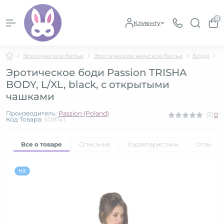
0
Клиенту
Эротическое белье
Эротическое женское белье
Боди
Э
Эротическое боди Passion TRISHA
BODY, L/XL, black, с открытыми
чашками
Производитель:
Passion (Poland)
0
Код Товара:
SO9741
Все о товаре
Описание
Характеристики
Отзывы
Hit