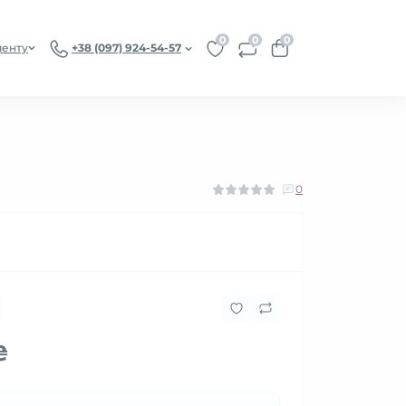
0
0
0
иенту
+38 (097) 924-54-57
0
₴