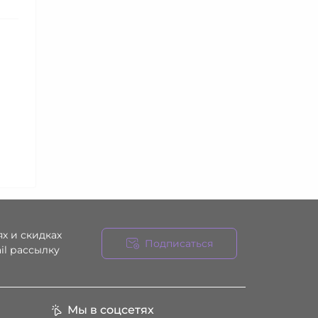
х и скидках
Подписаться
il рассылку
ния
Мы в соцсетях