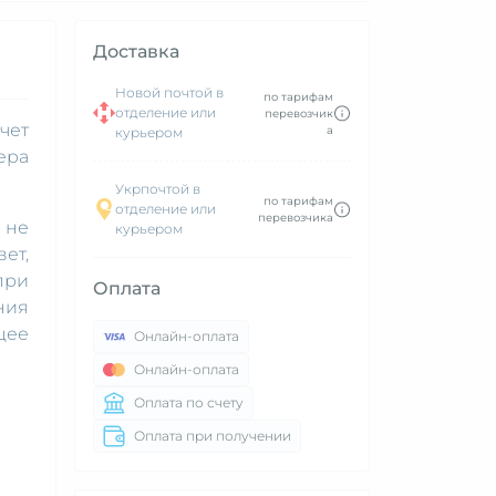
Доставка
Новой почтой в
по тарифам
отделение или
перевозчик
чет
а
курьером
ера
Укрпочтой в
по тарифам
отделение или
перевозчика
 не
курьером
ет,
при
Оплата
ния
щее
Онлайн-оплата
Онлайн-оплата
Оплата по счету
Оплата при получении