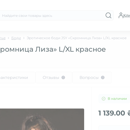
Кл
лье
Боди
Эротическое боди JSY «Скромница Лиза» L/XL красное
кромница Лиза» L/XL красное
рактеристики
Отзывы
Вопросы
0
0
В наличии
1 139.00 