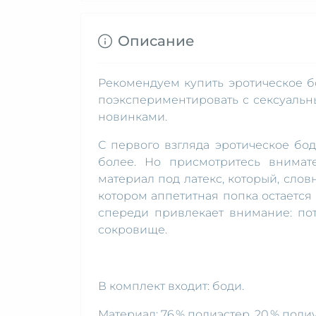
Описание
Рекомендуем купить эротическое бо
поэкспериментировать с сексуальны
новинками.
С первого взгляда эротическое бо
более. Но присмотритесь внимат
материал под латекс, который, словн
котором аппетитная попка остается
спереди привлекает внимание: по
сокровище.
В комплект входит: боди.
Материал: 76 % полиэстер, 20 % полиу