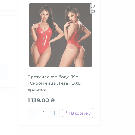
Эротическое боди JSY
«Скромница Лиза» L/XL
красное
1 139.00 ₴
В корзину