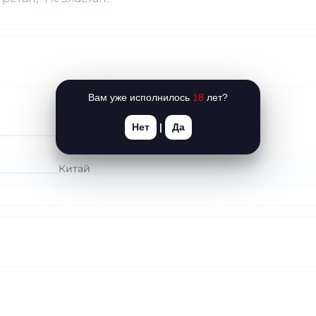
Вам уже исполнилось
18
лет?
Нет
|
Да
JSY (Китай)
Китай