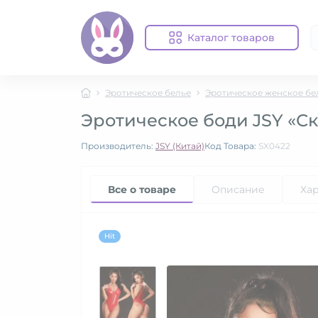
Каталог товаров
Эротическое белье
Эротическое женское бе
Эротическое боди JSY «С
Производитель:
JSY (Китай)
Код Товара:
SX0422
Все о товаре
Описание
Ха
Hit