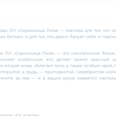
ди JSY «Скромница Лиза» — мастхев для тех, кто хо
м бельем и для тех, кто давно балует себя и партн
ди JSY «Скромница Лиза» — это симпатичное белье,
ельнее: особенным его делает яркий красный цв
о вторая кожа, облегает тело, а также особый крой, 
 открытой, а грудь — приподнятой. Серебристая мол
тяните за нее — и в ваших руках окажется настоя
ретан, 4 % эластан.