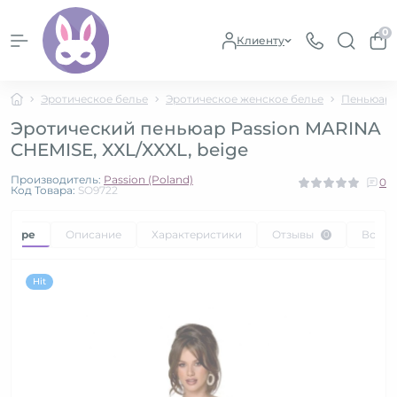
0
Клиенту
Эротическое белье
Эротическое женское белье
Пеньюары
Эротический пеньюар Passion MARINA
CHEMISE, XXL/XXXL, beige
Производитель:
Passion (Poland)
0
Код Товара:
SO9722
товаре
Описание
Характеристики
Отзывы
Вопр
0
Hit