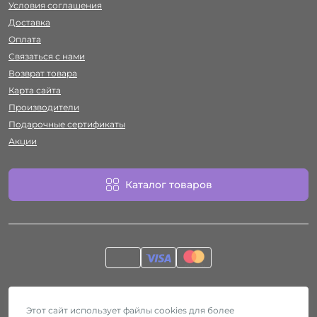
Условия соглашения
Доставка
Оплата
Связаться с нами
Возврат товара
Карта сайта
Производители
Подарочные сертификаты
Акции
Каталог товаров
Работает на
ocStore
Секс-шоп Htyvka © 2026
Этот сайт использует файлы cookies для более