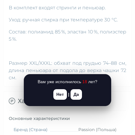
В комплект входят стринги и пеньюар.
Уход: ручная стирка при температуре 30 °C.
Состав: полиамид 85 %, эластан 10 %, полиэстер
5 %.
Размер XXL/XXXL: обхват под грудью 74–88 см,
длина пеньюара от подола до верха чашки 72
см.
Вам уже исполнилось
18
лет?
Нет
|
Да
Характеристики
Основные характеристики
Бренд (Страна)
Passion (Польша)