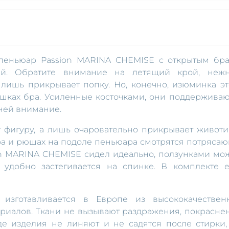
 пеньюар Passion MARINA CHEMISE с открытым бр
ый. Обратите внимание на летящий крой, неж
 лишь прикрывает попку. Но, конечно, изюминка эт
ашках бра. Усиленные косточками, они поддерживаю
 ней внимание.
т фигуру, а лишь очаровательно прикрывает животи
ра и рюшах на подоле пеньюара смотрятся потрясаю
on MARINA CHEMISE сидел идеально, ползунками мо
 удобно застегивается на спинке. В комплекте е
 изготавливается в Европе из высококачествен
риалов. Ткани не вызывают раздражения, покрасне
де изделия не линяют и не садятся после стирки,