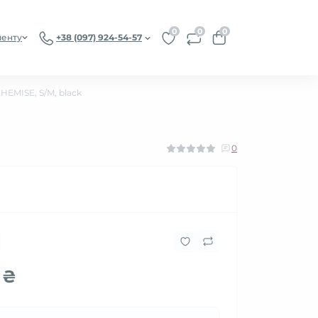
0
0
0
иенту
+38 (097) 924-54-57
EMISE, S/M, black
0
 ₴