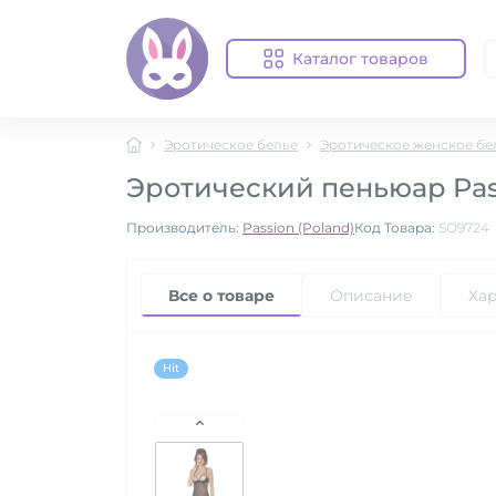
Каталог товаров
Эротическое белье
Эротическое женское бе
Эротический пеньюар Pass
Производитель:
Passion (Poland)
Код Товара:
SO9724
Все о товаре
Описание
Ха
Hit