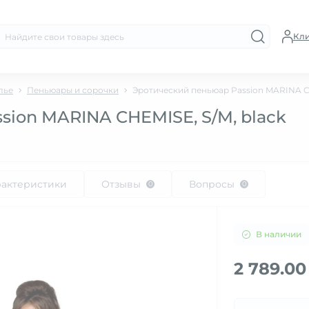
Кл
лье
Пеньюары и сорочки
Эротический пеньюар Passion MARINA CH
ion MARINA CHEMISE, S/M, black
рактеристики
Отзывы
Вопросы
0
0
В наличии
2 789.00