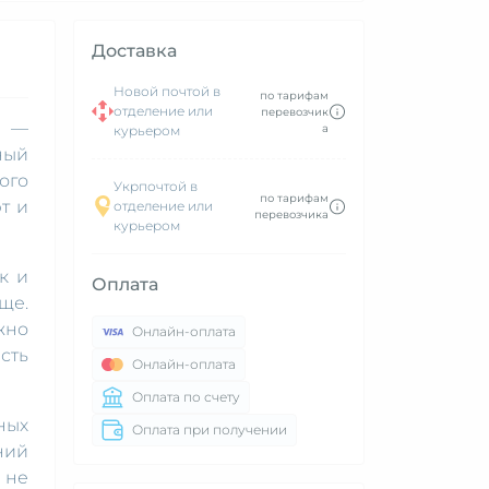
Доставка
Новой почтой в
по тарифам
отделение или
перевозчик
а —
а
курьером
ный
ого
Укрпочтой в
по тарифам
т и
отделение или
перевозчика
курьером
к и
Оплата
ще.
жно
Онлайн-оплата
сть
Онлайн-оплата
Оплата по счету
ных
Оплата при получении
ний
 не