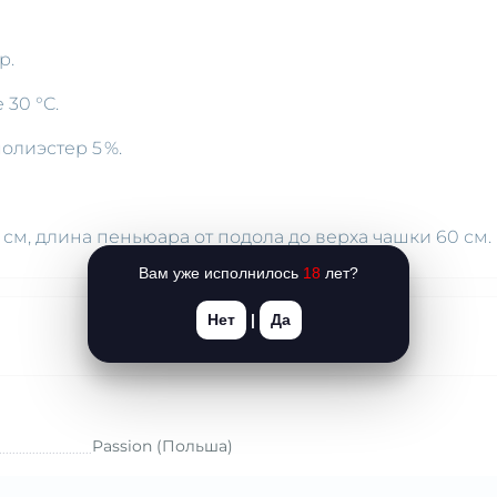
р.
 30 °C.
полиэстер 5 %.
 см, длина пеньюара от подола до верха чашки 60 см.
Вам уже исполнилось
18
лет?
Нет
|
Да
Passion (Польша)