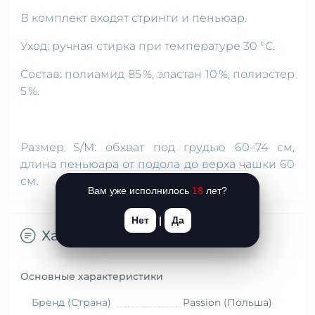
В комплект входят стринги и пеньюар.
Уход: ручная стирка при температуре 30 °C.
Состав: полиамид 85 %, эластан 10 %, полиэстер
5 %.
Размер S/M: обхват под грудью 60–74 см,
длина пеньюара от подола до верха чашки 60
см.
Вам уже исполнилось
18
лет?
Нет
|
Да
Характеристики
Основные характеристики
Бренд (Страна)
Passion (Польша)