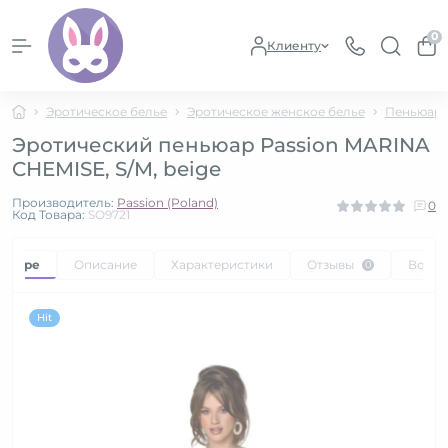
0
Клиенту
Эротическое белье
Эротическое женское белье
Пеньюары
Эротический пеньюар Passion MARINA
CHEMISE, S/M, beige
Производитель:
Passion (Poland)
0
Код Товара:
SO9721
товаре
Описание
Характеристики
Отзывы
Вопр
0
Hit