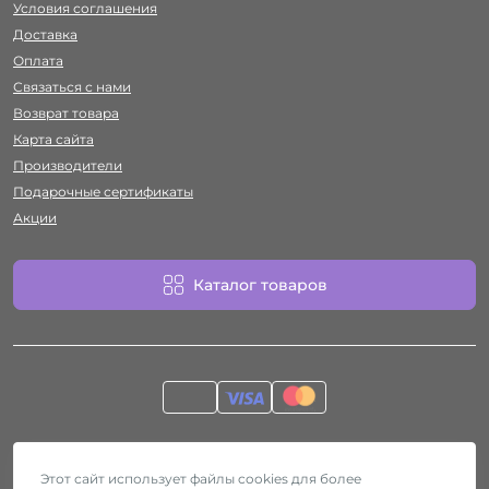
Условия соглашения
Доставка
Оплата
Связаться с нами
Возврат товара
Карта сайта
Производители
Подарочные сертификаты
Акции
Каталог товаров
Работает на
ocStore
Секс-шоп Htyvka © 2026
Этот сайт использует файлы cookies для более