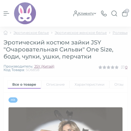
0
Клиенту
Эротическое белье
Эротическое женское белье
Ролевые 
Эротический костюм зайки JSY
"Очаровательная Сильви" One Size,
боди, чулки, ушки, перчатки
Производитель:
JSY (Китай)
0
Код Товара:
SO6858
Все о товаре
Описание
Характеристики
Отзывы
Hit