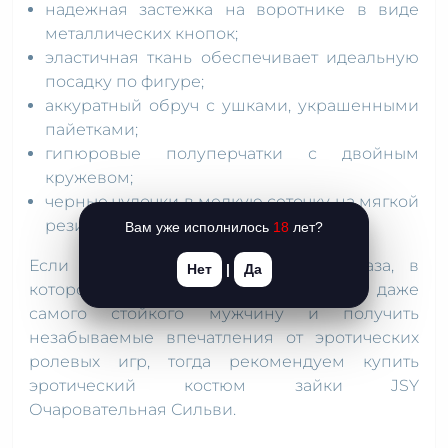
надежная застежка на воротнике в виде
металлических кнопок;
эластичная ткань обеспечивает идеальную
посадку по фигуре;
аккуратный обруч с ушками, украшенными
пайетками;
гипюровые полуперчатки с двойным
кружевом;
черные чулочки в мелкую сеточку на мягкой
резиночке.
Вам уже исполнилось
18
лет?
Если вы в поиске особенного образа, в
Нет
|
Да
котором вы легко можете соблазнить даже
самого стойкого мужчину и получить
незабываемые впечатления от эротических
ролевых игр, тогда рекомендуем купить
эротический костюм зайки JSY
Очаровательная Сильви.