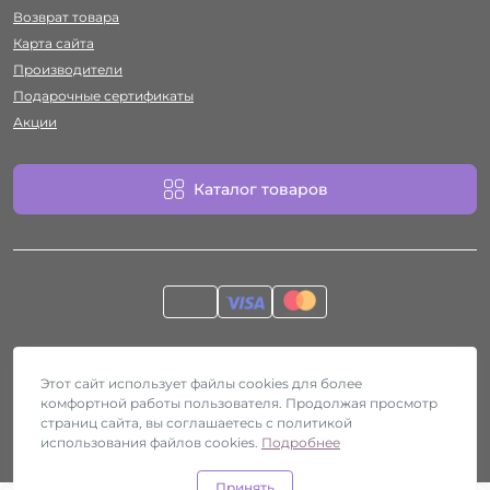
Возврат товара
Карта сайта
Производители
Подарочные сертификаты
Акции
Каталог товаров
Работает на
ocStore
Секс-шоп Htyvka © 2026
Этот сайт использует файлы cookies для более
комфортной работы пользователя. Продолжая просмотр
страниц сайта, вы соглашаетесь с политикой
использования файлов cookies.
Подробнее
Принять