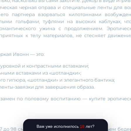
ько, насколько вы сами захотите. Декор в виде игрив
ическая черная оправа и специальные ленты для во
его партнера взорваться килотоннами возбужден
ыми гольфами, туфлями на высоких каблуках, чт
омантического ужина с продолжением. Эротичес
приятных к телу материалов, не стесняет движени
ркая Ивонн — это:
уровкой и контрастными вставками;
ьными вставками из «шотландки»;
го гипюра, «шотландки» и элегантного бантика;
 ленты-завязки для завершения образа.
кзамен по половому воспитанию — купите эротичес
Вам уже исполнилось
18
лет?
7 до 98 см, объем талии — от 74 до 85 см, объем беде