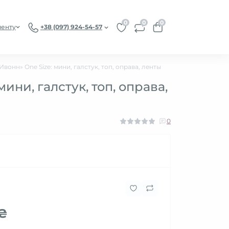
0
0
0
иенту
+38 (097) 924-54-57
вонн» One Size: мини, галстук, топ, оправа, ленты
ни, галстук, топ, оправа,
0
 ₴