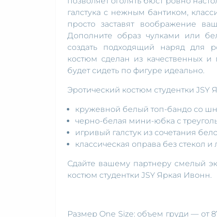
позволяет оголять бюст ровно настол
галстука с нежным бантиком, класс
просто заставят воображение ваш
Дополните образ чулками или бел
создать подходящий наряд для р
костюм сделан из качественных и 
будет сидеть по фигуре идеально.
Эротический костюм студентки JSY Я
кружевной белый топ-бандо со шн
черно-белая мини-юбка с треугол
игривый галстук из сочетания бело
классическая оправа без стекол и
Сдайте вашему партнеру смелый э
костюм студентки JSY Яркая Ивонн.
Размер One Size: объем груди — от 8