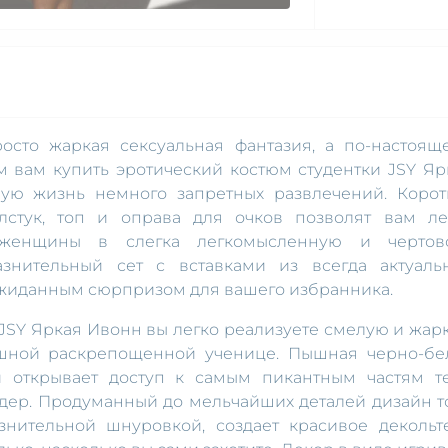
росто жаркая сексуальная фантазия, а по-настоящ
м вам купить эротический костюм студентки JSY Яр
ую жизнь немного запретных развлечений. Корот
стук, топ и оправа для очков позволят вам ле
 женщины в слегка легкомысленную и чертов
азнительный сет с вставками из всегда актуаль
ожиданным сюрпризом для вашего избранника.
JSY Яркая Ивонн вы легко реализуете смелую и жар
шной раскрепощенной ученице. Пышная черно-бе
 открывает доступ к самым пикантным частям те
дер. Продуманный до мельчайших деталей дизайн т
знительной шнуровкой, создает красивое декольт