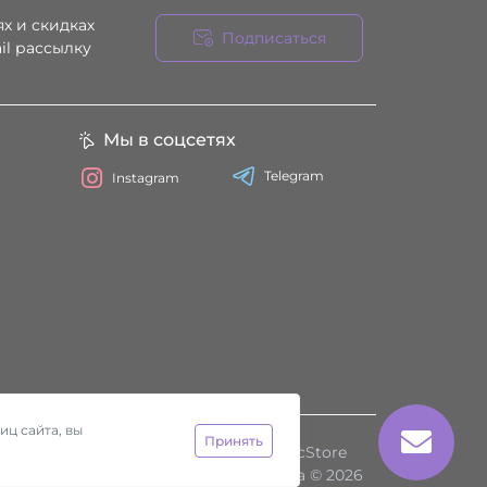
х и скидках
Подписаться
il рассылку
ния
Мы в соцсетях
Telegram
Instagram
иц сайта, вы
Принять
Работает на
ocStore
Секс-шоп Htyvka © 2026