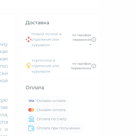
Доставка
Новой почтой в
по тарифам
отделение или
перевозчик
ему
а
курьером
кая
кая
Укрпочтой в
по тарифам
гко
отделение или
перевозчика
курьером
ски
ной
Оплата
кую
Онлайн-оплата
лая
Онлайн-оплата
ла,
Оплата по счету
опа
Оплата при получении
е и