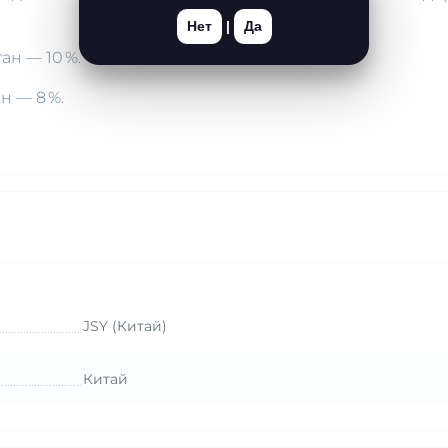
Нет
|
Да
ан — 10 %.
н — 8 %.
JSY (Китай)
Китай