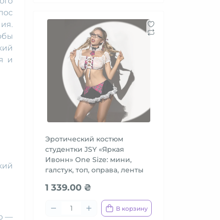
ого
лос
ия.
обы
кий
я и
Эротический костюм
студентки JSY «Яркая
Ивонн» One Size: мини,
кий
галстук, топ, оправа, ленты
1 339.00 ₴
В корзину
р —