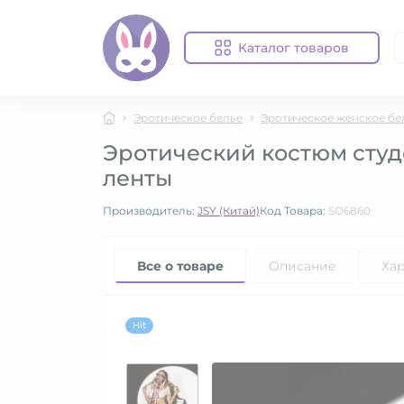
Каталог товаров
Эротическое белье
Эротическое женское бе
Эротический костюм студен
ленты
Производитель:
JSY (Китай)
Код Товара:
SO6860
Все о товаре
Описание
Ха
Hit