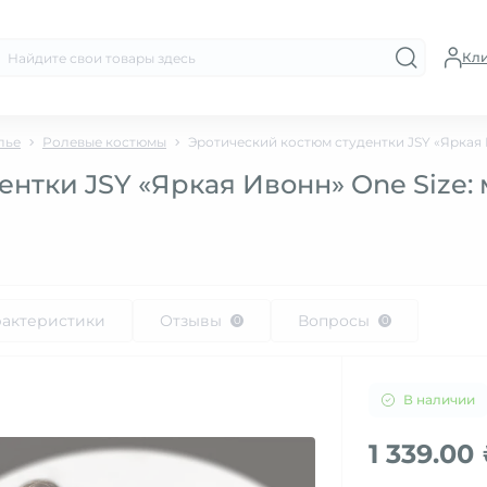
Кл
лье
Ролевые костюмы
Эротический костюм студентки JSY «Яркая И
тки JSY «Яркая Ивонн» One Size: ми
рактеристики
Отзывы
Вопросы
0
0
В наличии
1 339.00