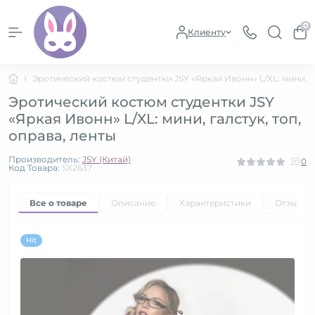
0
Клиенту
Эротический костюм студентки JSY «Яркая Ивонн» L/XL: мини, га
Эротический костюм студентки JSY
«Яркая Ивонн» L/XL: мини, галстук, топ,
оправа, ленты
Производитель:
JSY (Китай)
0
Код Товара:
SX2637
Все о товаре
Описание
Характеристики
Отзывы
Hit