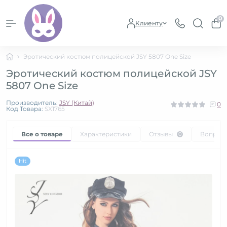
0
Клиенту
Эротический костюм полицейской JSY 5807 One Size
Эротический костюм полицейской JSY
5807 One Size
Производитель:
JSY (Китай)
0
Код Товара:
SX1765
Все о товаре
Характеристики
Отзывы
Вопрос
0
Hit