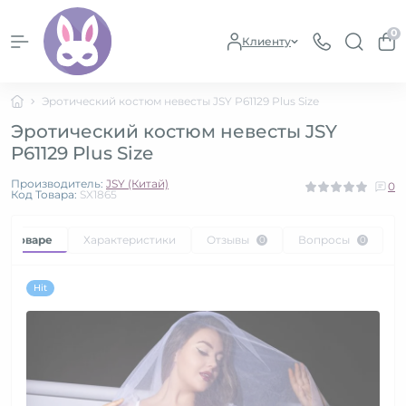
0
Клиенту
Эротический костюм невесты JSY P61129 Plus Size
Эротический костюм невесты JSY
P61129 Plus Size
Производитель:
JSY (Китай)
0
Код Товара:
SX1865
 о товаре
Характеристики
Отзывы
Вопросы
0
0
Hit