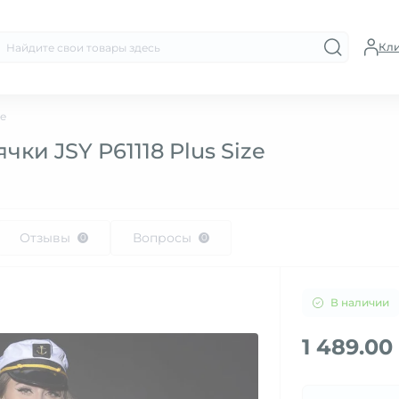
Кл
ze
ки JSY P61118 Plus Size
Отзывы
Вопросы
0
0
В наличии
1 489.00