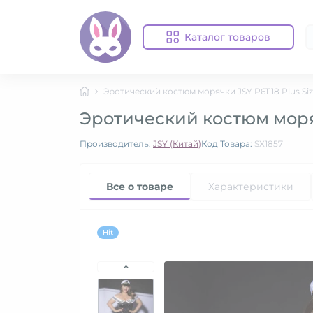
Каталог товаров
Эротический костюм морячки JSY P61118 Plus Si
Эротический костюм моряч
Производитель:
JSY (Китай)
Код Товара:
SX1857
Все о товаре
Характеристики
Hit