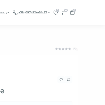
0
0
0
иенту
+38 (097) 924-54-57
0
 ₴