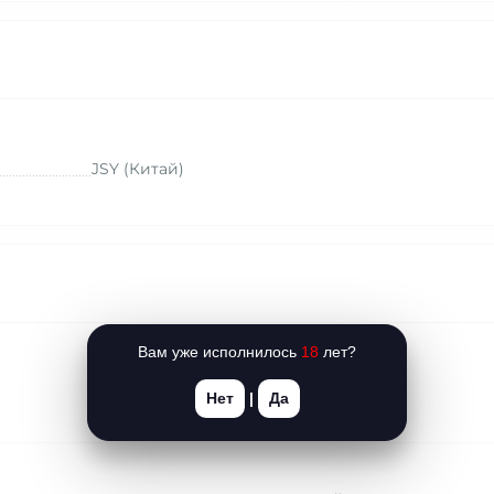
JSY (Китай)
Вам уже исполнилось
18
лет?
Нет
|
Да