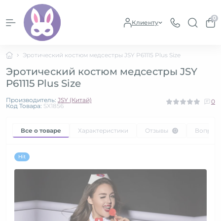
0
Клиенту
Эротический костюм медсестры JSY P61115 Plus Size
Эротический костюм медсестры JSY
P61115 Plus Size
Производитель:
JSY (Китай)
0
Код Товара:
SX1856
Все о товаре
Характеристики
Отзывы
Вопрос
0
Hit