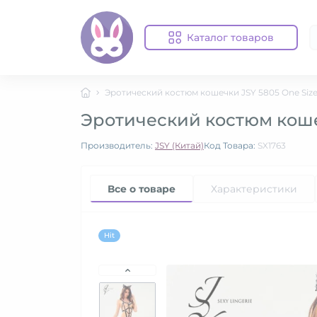
Каталог товаров
Эротический костюм кошечки JSY 5805 One Siz
Эротический костюм коше
Производитель:
JSY (Китай)
Код Товара:
SX1763
Все о товаре
Характеристики
Hit