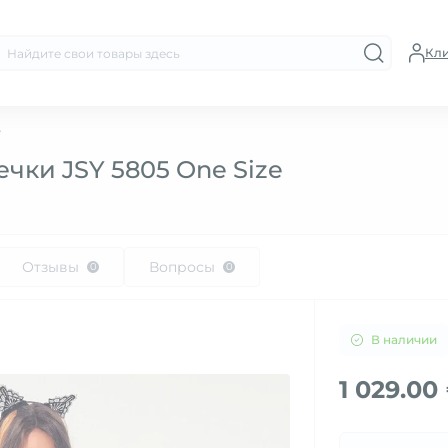
Кл
e
чки JSY 5805 One Size
Отзывы
Вопросы
0
0
В наличии
1 029.00