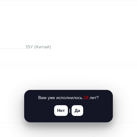
JSY (Китай)
Вам уже исполнилось
18
лет?
Нет
|
Да