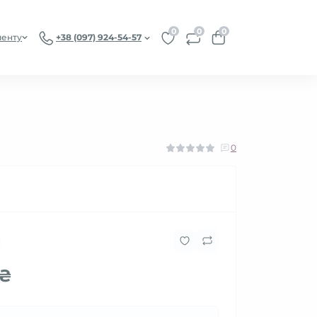
0
0
0
иенту
+38 (097) 924-54-57
0
 ₴