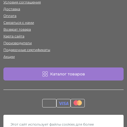
Условия соглашения
Доставка
Оплата
Связаться с нами
Возврат товара
Карта сайта
Производители
Подарочные сертификаты
Акции
Каталог товаров
Работает на
ocStore
Секс-шоп Htyvka © 2026
Этот сайт использует файлы cookies для более