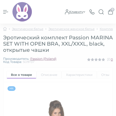
0
Клиенту
Эротическое белье
Эротическое женское белье
Комплект
Эротический комплект Passion MARINA
SET WITH OPEN BRA, XXL/XXXL, black,
открытые чашки
Производитель:
Passion (Poland)
0
Код Товара:
SO9737
Все о товаре
Описание
Характеристики
Отзывы
Hit