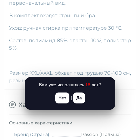
первоначальный вид.
В комплект входят стринги и бра.
Уход: ручная стирка при температуре 30 °C.
Состав: полиамид 85 %, эластан 10 %, полиэстер
5 %.
Размер XXL/XXXL: обхват под грудью 70–100 см,
резинка стрингов 78–120 см.
Вам уже исполнилось
18
лет?
Нет
|
Да
Характеристики
Основные характеристики
Бренд (Страна)
Passion (Польша)