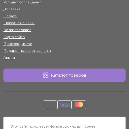
Условия соглашения
Доставка
Оплата
Связаться с нами
Возврат товара
Карта сайта
Производители
Подарочные сертификаты
Акции
Каталог товаров
Работает на
ocStore
Секс-шоп Htyvka © 2026
Этот сайт использует файлы cookies для более