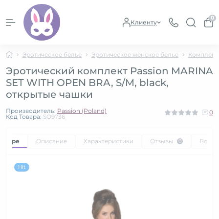
0
Клиенту
Эротическое белье
Эротическое женское белье
Комплект
Эротический комплект Passion MARINA
SET WITH OPEN BRA, S/M, black,
открытые чашки
Производитель:
Passion (Poland)
0
Код Товара:
SO9736
товаре
Описание
Характеристики
Отзывы
Вопр
0
Hit