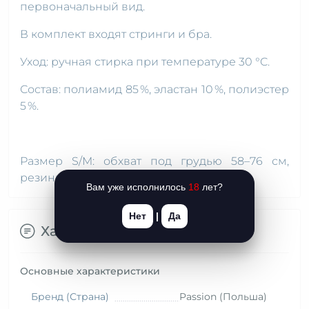
первоначальный вид.
В комплект входят стринги и бра.
Уход: ручная стирка при температуре 30 °C.
Состав: полиамид 85 %, эластан 10 %, полиэстер
5 %.
Размер S/M: обхват под грудью 58–76 см,
резинка стрингов 62–92 см.
Вам уже исполнилось
18
лет?
Нет
|
Да
Характеристики
Основные характеристики
Бренд (Страна)
Passion (Польша)