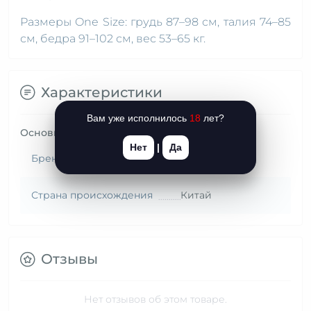
Размеры One Size: грудь 87–98 см, талия 74–85
см, бедра 91–102 см, вес 53–65 кг.
Характеристики
Вам уже исполнилось
18
лет?
Основные характеристики
Нет
|
Да
Бренд (Страна)
JSY (Китай)
Страна происхождения
Китай
Отзывы
Нет отзывов об этом товаре.