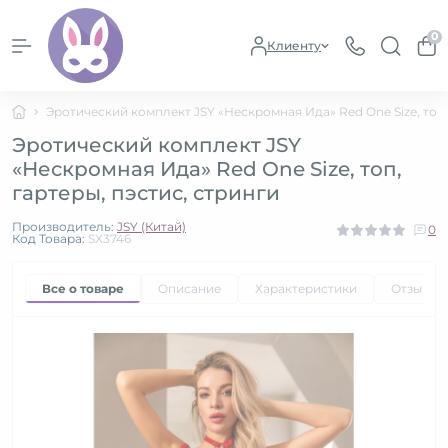
0
Клиенту
Эротический комплект JSY «Нескромная Ида» Red One Size, топ,
Эротический комплект JSY
«Нескромная Ида» Red One Size, топ,
гартеры, пэстис, стринги
Производитель:
JSY (Китай)
0
Код Товара:
SX3746
Все о товаре
Описание
Характеристики
Отзывы