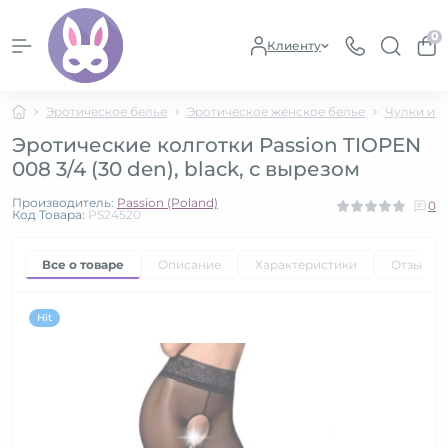
0
Клиенту
Эротическое белье
Эротическое женское белье
Чулки и к
Эротические колготки Passion TIOPEN
008 3/4 (30 den), black, с вырезом
Производитель:
Passion (Poland)
0
Код Товара:
PS24520
Все о товаре
Описание
Характеристики
Отзывы
Hit