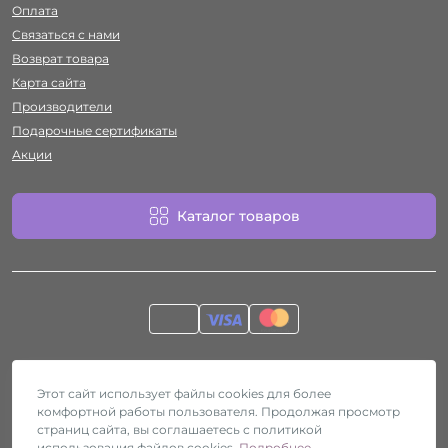
Оплата
Связаться с нами
Возврат товара
Карта сайта
Производители
Подарочные сертификаты
Акции
Каталог товаров
Работает на
ocStore
Секс-шоп Htyvka © 2026
Этот сайт использует файлы cookies для более
комфортной работы пользователя. Продолжая просмотр
страниц сайта, вы соглашаетесь с политикой
использования файлов cookies.
Подробнее