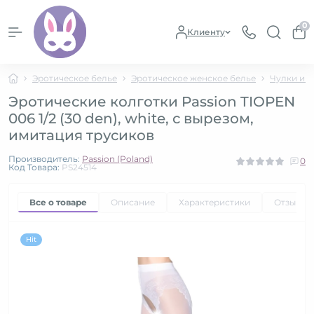
0
Клиенту
Эротическое белье
Эротическое женское белье
Чулки и к
Эротические колготки Passion TIOPEN
006 1/2 (30 den), white, с вырезом,
имитация трусиков
Производитель:
Passion (Poland)
0
Код Товара:
PS24514
Все о товаре
Описание
Характеристики
Отзывы
Hit