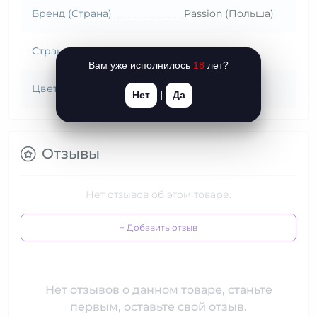
Бренд (Страна)
Passion (Польша)
Страна происхождения
Польша
Вам уже исполнилось
18
лет?
Цвет
Белый
Нет
|
Да
Отзывы
Нет отзывов об этом товаре.
+ Добавить отзыв
Нет отзывов о данном товаре, станьте
первым, оставьте свой отзыв.