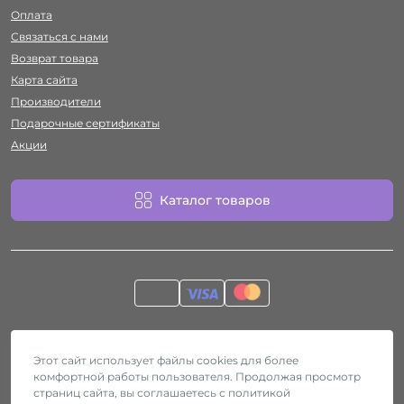
Оплата
Связаться с нами
Возврат товара
Карта сайта
Производители
Подарочные сертификаты
Акции
Каталог товаров
Работает на
ocStore
Секс-шоп Htyvka © 2026
Этот сайт использует файлы cookies для более
комфортной работы пользователя. Продолжая просмотр
страниц сайта, вы соглашаетесь с политикой