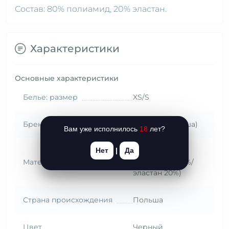
Состав: 80% полиамид, 20% эластан.
Характеристики
Основные характеристики
Белье: размер
XS/S
Бренд (Страна)
Passion (Польша)
Вам уже исполнилось
18
лет?
Нет
|
Да
Комбин.
Материал
(полиамид 80%/
эластан 20%)
Страна происхождения
Польша
Цвет
Черный