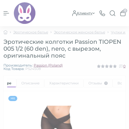
0
Клиенту
Эротическое белье
Эротическое женское белье
Чулки и к
Эротические колготки Passion TIOPEN
005 1/2 (60 den), nero, с вырезом,
оригинальный пояс
Производитель:
Passion (Poland)
0
Код Товара:
PS24508
товаре
Описание
Характеристики
Отзывы
Вопр
0
Hit