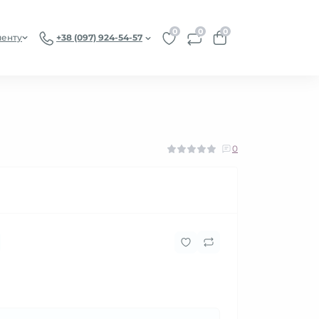
0
0
0
иенту
+38 (097) 924-54-57
0
₴