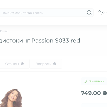
Кл
3 red
истокинг Passion S033 red
Отзывы
Вопросы
0
0
В наличии
749.00 