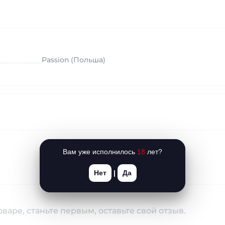
Passion (Польша)
Вам уже исполнилось
18
лет?
Нет
|
Да
варе, станьте первым, оставьте свой отзыв.