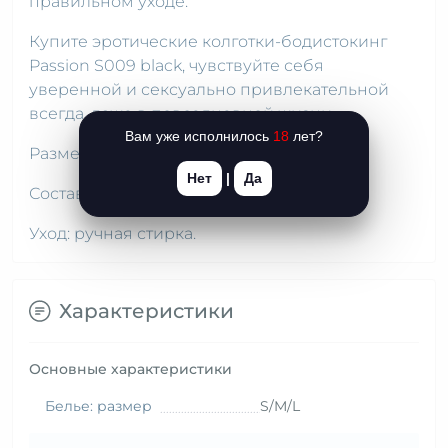
правильном уходе.
Купите эротические колготки-бодистокинг
Passion S009 black, чувствуйте себя
уверенной и сексуально привлекательной
всегда, даже в повседневной жизни.
Вам уже исполнилось
18
лет?
Размер: универсальный.
Нет
|
Да
Состав: полиамид — 90 %; эластан — 10 %.
Уход: ручная стирка.
Характеристики
Основные характеристики
Белье: размер
S/M/L