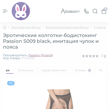
0
Клиенту
Эротическое белье
Эротическое женское белье
Чулки и к
Эротические колготки-бодистокинг
Passion S009 black, имитация чулок и
пояса
Производитель:
Passion (Poland)
0
Код Товара:
PSS009B
товаре
Описание
Характеристики
Отзывы
Вопр
0
Hit