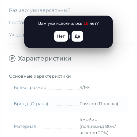
Размер: универсальный.
Состав: полиамид — 90 %; эластан — 10 %.
Вам уже исполнилось
18
лет?
Уход: ручная стирка.
Нет
|
Да
Характеристики
Основные характеристики
Белье: размер
S/M/L
Бренд (Страна)
Passion (Польша)
Комбин.
Материал
(полиамид 80%/
эластан 20%)