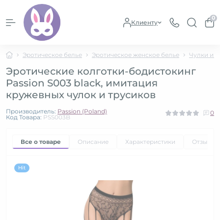
0
Клиенту
Эротическое белье
Эротическое женское белье
Чулки и к
Эротические колготки-бодистокинг
Passion S003 black, имитация
кружевных чулок и трусиков
Производитель:
Passion (Poland)
0
Код Товара:
PSS003B
Все о товаре
Описание
Характеристики
Отзывы
Hit